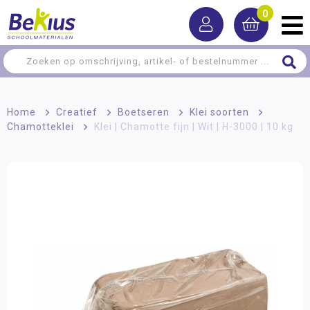
0
Home
>
Creatief
>
Boetseren
>
Klei soorten
>
Chamotteklei
>
Klei | Chamotte fijn | Wit | H-3000 | 10 kg