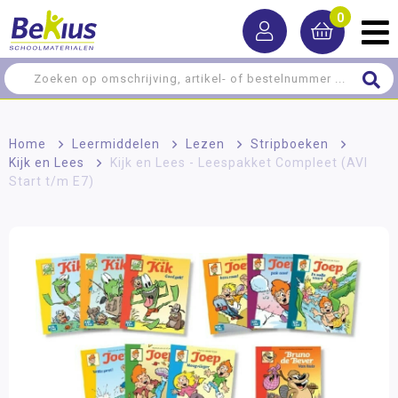
0
Home
>
Leermiddelen
>
Lezen
>
Stripboeken
>
Kijk en Lees
>
Kijk en Lees - Leespakket Compleet (AVI
Start t/m E7)