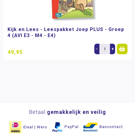
Kijk en Lees - Leespakket Joep PLUS - Groep
4 (AVI E3 - M4 - E4)
-
+
49,95
Betaal
gemakkelijk en veilig
iDeal | Wero
PayPal
Bancontact