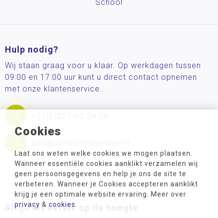
School
Hulp nodig?
Wij staan graag voor u klaar. Op werkdagen tussen
09:00 en 17:00 uur kunt u direct contact opnemen
met onze klantenservice.
+31(0)227-60 24 06
Cookies
info@schoolmaterialen.nl
Laat ons weten welke cookies we mogen plaatsen.
Wanneer essentiële cookies aanklikt verzamelen wij
geen persoonsgegevens en help je ons de site te
verbeteren. Wanneer je Cookies accepteren aanklikt
krijg je een optimale website ervaring. Meer over
privacy
&
cookies
.
Altijd als eerste op de hoogte