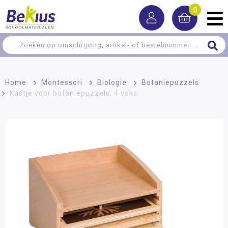
0
Home
>
Montessori
>
Biologie
>
Botaniepuzzels
>
Kastje voor botaniepuzzels, 4 vaks