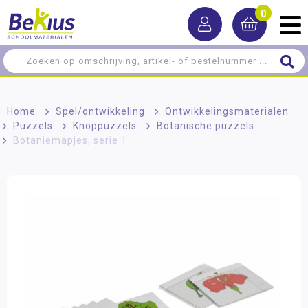
0
Home
>
Spel/ontwikkeling
>
Ontwikkelingsmaterialen
>
Puzzels
>
Knoppuzzels
>
Botanische puzzels
>
Botaniemapjes, serie 1