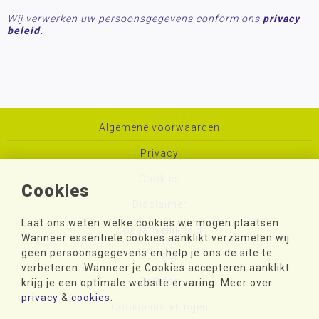
Wij verwerken uw persoonsgegevens conform ons
privacy
beleid.
Algemene voorwaarden
Privacy
Cookies
Cookies
Disclaimer
Laat ons weten welke cookies we mogen plaatsen.
Toegankelijkheid
Wanneer essentiële cookies aanklikt verzamelen wij
geen persoonsgegevens en help je ons de site te
Sitemap
verbeteren. Wanneer je Cookies accepteren aanklikt
Colofon
krijg je een optimale website ervaring. Meer over
privacy
&
cookies
.
Cookie-instellingen