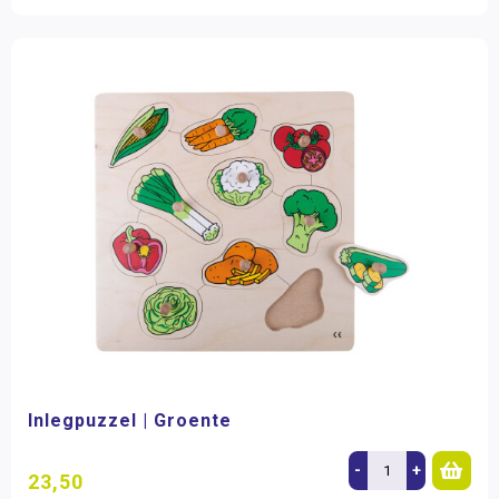
Inlegpuzzel | Groente
-
+
23,50