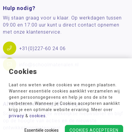
Hulp nodig?
Wij staan graag voor u klaar. Op werkdagen tussen
09:00 en 17:00 uur kunt u direct contact opnemen
met onze klantenservice.
+31(0)227-60 24 06
info@schoolmaterialen.nl
Cookies
Laat ons weten welke cookies we mogen plaatsen.
Wanneer essentiële cookies aanklikt verzamelen wij
geen persoonsgegevens en help je ons de site te
Altijd als eerste op de hoogte
verbeteren. Wanneer je Cookies accepteren aanklikt
krijg je een optimale website ervaring. Meer over
Schrijf u in voor onze wekelijkse nieuwsbrief en blijf
privacy
&
cookies
.
op de hoogte van acties en de nieuwste
ontwikkelingsmaterialen!
Essentiële cookies
COOKIES ACCEPTEREN