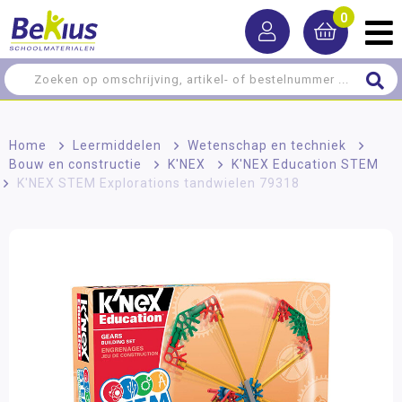
0
Home
>
Leermiddelen
>
Wetenschap en techniek
>
Bouw en constructie
>
K'NEX
>
K'NEX Education STEM
>
K'NEX STEM Explorations tandwielen 79318