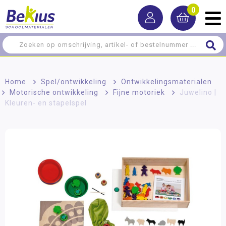
0
Home
>
Spel/ontwikkeling
>
Ontwikkelingsmaterialen
>
Motorische ontwikkeling
>
Fijne motoriek
>
Juwelino |
Kleuren- en stapelspel