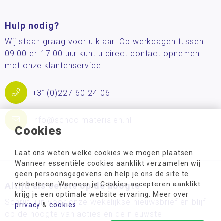
Hulp nodig?
Wij staan graag voor u klaar. Op werkdagen tussen
09:00 en 17:00 uur kunt u direct contact opnemen
met onze klantenservice.
+31(0)227-60 24 06
info@schoolmaterialen.nl
Cookies
Laat ons weten welke cookies we mogen plaatsen.
Wanneer essentiële cookies aanklikt verzamelen wij
geen persoonsgegevens en help je ons de site te
verbeteren. Wanneer je Cookies accepteren aanklikt
Altijd als eerste op de hoogte
krijg je een optimale website ervaring. Meer over
Schrijf u in voor onze wekelijkse nieuwsbrief en blijf
privacy
&
cookies
.
op de hoogte van acties en de nieuwste