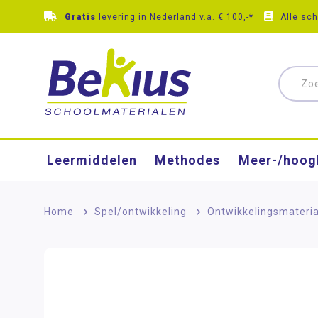
Gratis
levering in Nederland v.a. € 100,-*
Alle sc
Leermiddelen
Methodes
Meer-/hoog
Home
>
Spel/ontwikkeling
>
Ontwikkelingsmateri