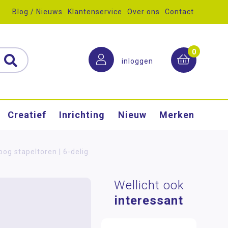
Blog / Nieuws
Klantenservice
Over ons
Contact
0
inloggen
Creatief
Inrichting
Nieuw
Merken
og stapeltoren | 6-delig
Wellicht ook
interessant