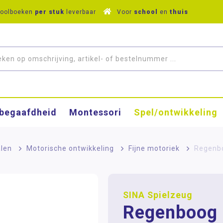
hoolboeken
per stuk
leverbaar
Voor
school
en
thuis
­begaafdheid
Montessori
Spel/ontwikkeling
alen
>
Motorische ontwikkeling
>
Fijne motoriek
>
Regenbo
SINA Spielzeug
Regenboog