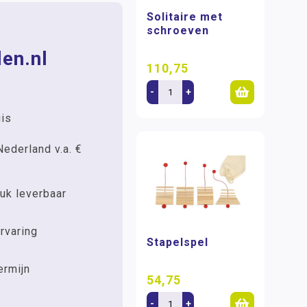
Solitaire met
schroeven
en.nl
110,75
-
+
uis
Nederland v.a. €
uk leverbaar
rvaring
Stapelspel
ermijn
54,75
-
+