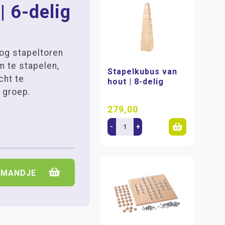
| 6-delig
og stapeltoren
 te stapelen,
Stapelkubus van
cht te
hout | 8-delig
n groep.
279,00
-
+
LMANDJE