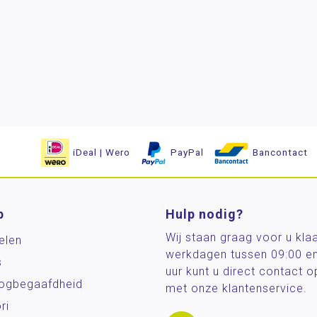
iDeal | Wero
PayPal
Bancontact
p
Hulp nodig?
Wij staan graag voor u kla
elen
werkdagen tussen 09:00 e
s
uur kunt u direct contact
og­begaafdheid
met onze klantenservice.
ri