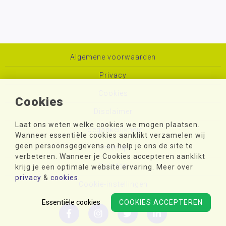
Algemene voorwaarden
Privacy
Cookies
Cookies
Disclaimer
Laat ons weten welke cookies we mogen plaatsen.
Toegankelijkheid
Wanneer essentiële cookies aanklikt verzamelen wij
geen persoonsgegevens en help je ons de site te
Sitemap
verbeteren. Wanneer je Cookies accepteren aanklikt
Colofon
krijg je een optimale website ervaring. Meer over
privacy
&
cookies
.
Cookie-instellingen
Essentiële cookies
COOKIES ACCEPTEREN