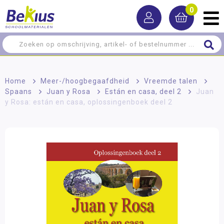
0
Home
>
Meer-/hoog­begaafdheid
>
Vreemde talen
>
Spaans
>
Juan y Rosa
>
Están en casa, deel 2
>
Juan
y Rosa: están en casa, oplossingenboek deel 2