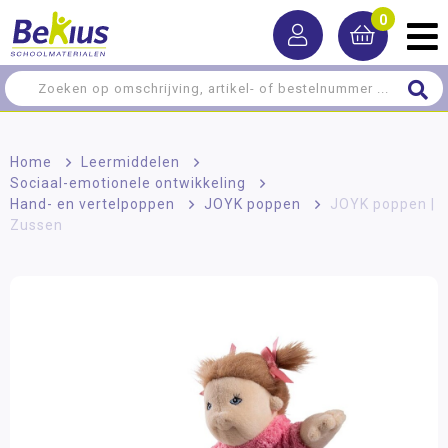
0
Home
>
Leermiddelen
>
Sociaal-emotionele ontwikkeling
>
Hand- en vertelpoppen
>
JOYK poppen
>
JOYK poppen |
Zussen