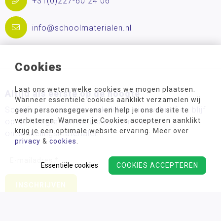
+31(0)227-60 24 06
info@schoolmaterialen.nl
Cookies
Laat ons weten welke cookies we mogen plaatsen.
Altijd als eerste op de hoogte
Wanneer essentiële cookies aanklikt verzamelen wij
Schrijf u in voor onze wekelijkse nieuwsbrief en blijf
geen persoonsgegevens en help je ons de site te
verbeteren. Wanneer je Cookies accepteren aanklikt
op de hoogte van acties en de nieuwste
krijg je een optimale website ervaring. Meer over
ontwikkelingsmaterialen!
privacy
&
cookies
.
Essentiële cookies
COOKIES ACCEPTEREN
Wij verwerken uw persoonsgegevens conform ons
privacy
beleid.