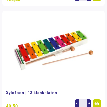
Xylofoon | 13 klankplaten
-
+
40,50