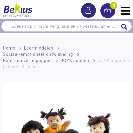
0
Home
>
Leermiddelen
>
Sociaal-emotionele ontwikkeling
>
Hand- en vertelpoppen
>
JOYK poppen
>
JOYK popppen
| 20 cm | 4-delig