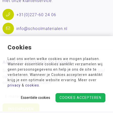
met onze klantenservice.
+31(0)227-60 24 06
info@schoolmaterialen.nl
Cookies
Laat ons weten welke cookies we mogen plaatsen.
Altijd als eerste op de hoogte
Wanneer essentiële cookies aanklikt verzamelen wij
geen persoonsgegevens en help je ons de site te
Schrijf u in voor onze wekelijkse nieuwsbrief en blijf
verbeteren. Wanneer je Cookies accepteren aanklikt
op de hoogte van acties en de nieuwste
krijg je een optimale website ervaring. Meer over
ontwikkelingsmaterialen!
privacy
&
cookies
.
Essentiële cookies
COOKIES ACCEPTEREN