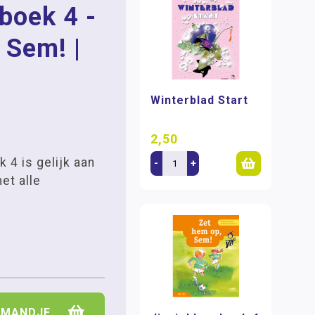
boek 4 -
 Sem! |
Winterblad Start
2,50
 4 is gelijk aan
-
+
et alle
LMANDJE