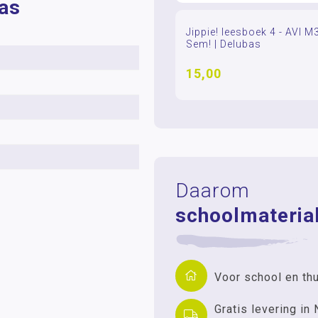
bas
Jippie! leesboek 4 - AVI M
Sem! | Delubas
15,00
Daarom
schoolmaterial
Voor school en th
Gratis levering in 