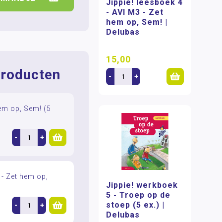
Jippie! leesboek 4
- AVI M3 - Zet
hem op, Sem! |
Delubas
15,00
roducten
-
+
hem op, Sem! (5
-
+
- Zet hem op,
Jippie! werkboek
5 - Troep op de
stoep (5 ex.) |
-
+
Delubas