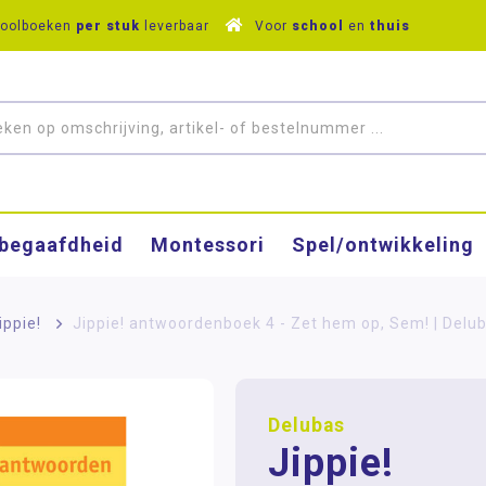
hoolboeken
per stuk
leverbaar
Voor
school
en
thuis
­begaafdheid
Montessori
Spel/ontwikkeling
ippie!
>
Jippie! antwoordenboek 4 - Zet hem op, Sem! | Delu
Delubas
Jippie!