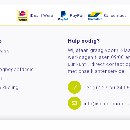
iDeal | Wero
PayPal
Bancontact
p
Hulp nodig?
Wij staan graag voor u kla
elen
werkdagen tussen 09:00 e
s
uur kunt u direct contact
og­begaafdheid
met onze klantenservice.
ri
ikkeling
+31(0)227-60 24 06
info@schoolmateria