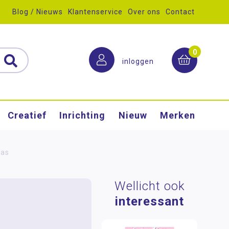
Blog / Nieuws
Klantenservice
Over ons
Contact
0
inloggen
Creatief
Inrichting
Nieuw
Merken
bas
Wellicht ook
interessant