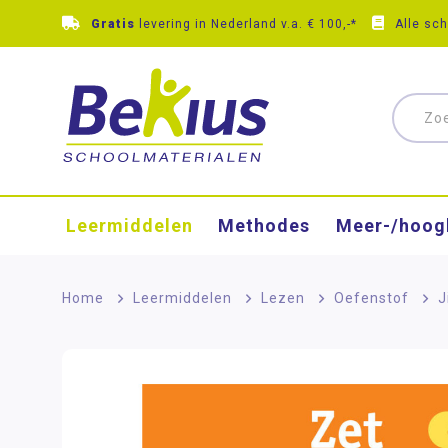
Gratis
levering in Nederland v.a. € 100,-*
Alle sc
Leermiddelen
Methodes
Meer-/hoog
Home
>
Leermiddelen
>
Lezen
>
Oefenstof
>
J