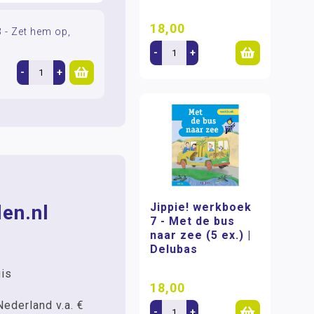
18,00
3 - Zet hem op,
-
+
-
+
Jippie! werkboek
en.nl
7 - Met de bus
naar zee (5 ex.) |
Delubas
uis
18,00
Nederland v.a. €
-
+