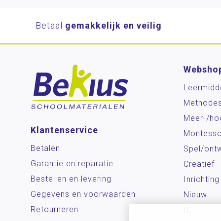
Betaal
gemakkelijk en veilig
Websho
Leermidd
Methode
Meer-/ho
Klantenservice
Montesso
Betalen
Spel/ontw
Garantie en reparatie
Creatief
Bestellen en levering
Inrichting
Gegevens en voorwaarden
Nieuw
Retourneren
ICT