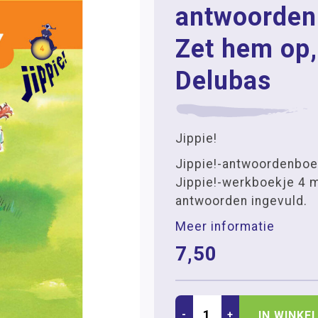
antwoorden
Zet hem op,
Delubas
Jippie!
Jippie!-antwoordenboek
Jippie!-werkboekje 4 m
antwoorden ingevuld.
Meer informatie
7,50
-
+
IN WINKE