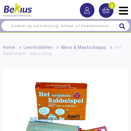
0
Home
>
Leermiddelen
>
Mens & Maatschappij
>
Het
Babbelspel - aanvulling