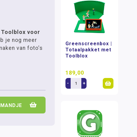
e
Toolblox voor
b je nog meer
Greenscreenbox |
maken van foto's
Totaalpakket met
Toolblox
189,00
-
+
LMANDJE