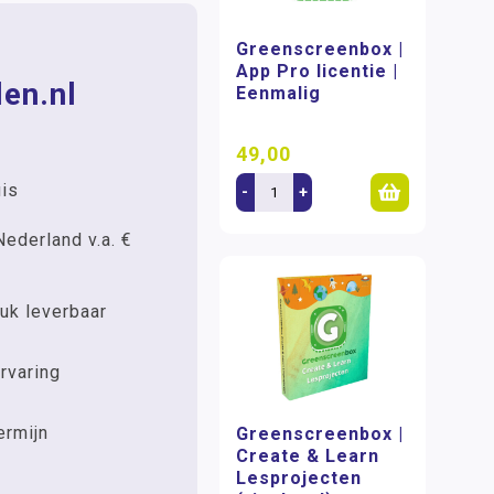
Greenscreenbox |
App Pro licentie |
en.nl
Eenmalig
49,00
uis
-
+
Nederland v.a. €
uk leverbaar
rvaring
ermijn
Greenscreenbox |
Create & Learn
Lesprojecten