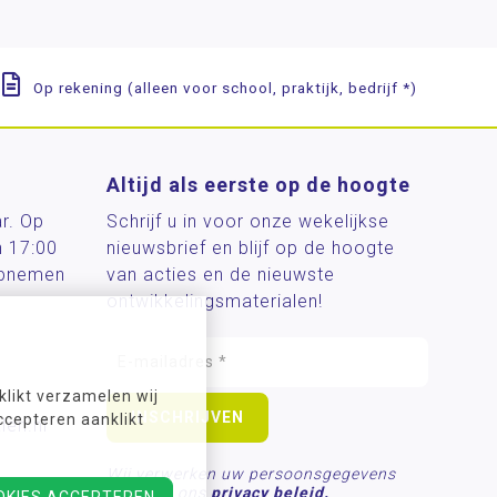
Op rekening (alleen voor school, praktijk, bedrijf *)
Altijd als eerste op de hoogte
ar. Op
Schrijf u in voor onze wekelijkse
n 17:00
nieuwsbrief en blijf op de hoogte
 opnemen
van acties en de nieuwste
ontwikkelingsmaterialen!
likt verzamelen wij
ccepteren aanklikt
len.nl
Wij verwerken uw persoonsgegevens
conform ons
privacy beleid.