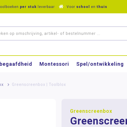
hoolboeken
per stuk
leverbaar
Voor
school
en
thuis
­begaafdheid
Montessori
Spel/ontwikkeling
ox
>
Greenscreenbox | Toolblox
Greenscreenbox
Greenscree