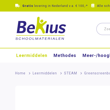
Gratis
levering in Nederland v.a. € 100,-*
Alle sc
Leermiddelen
Methodes
Meer-/hoog
Home
>
Leermiddelen
>
STEAM
>
Greenscreenb