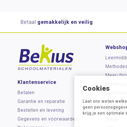
Betaal
gemakkelijk en veilig
Websho
Leermidd
Methode
Meer-/ho
Klantenservice
Montesso
Cookies
Betalen
Spel/ontw
Garantie en reparatie
Laat ons weten welke
Creatief
geen persoonsgegeven
Bestellen en levering
Inrichting
krijg je een optimale
Gegevens en voorwaarden
Nieuw