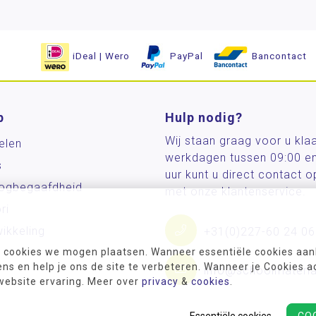
iDeal | Wero
PayPal
Bancontact
p
Hulp nodig?
Wij staan graag voor u kla
elen
werkdagen tussen 09:00 e
s
uur kunt u direct contact
og­begaafdheid
met onze klantenservice.
ri
ikkeling
+31(0)227-60 24 06
 cookies we mogen plaatsen. Wanneer essentiële cookies aank
s en help je ons de site te verbeteren. Wanneer je Cookies a
info@schoolmateria
 website ervaring. Meer over
privacy
&
cookies
.