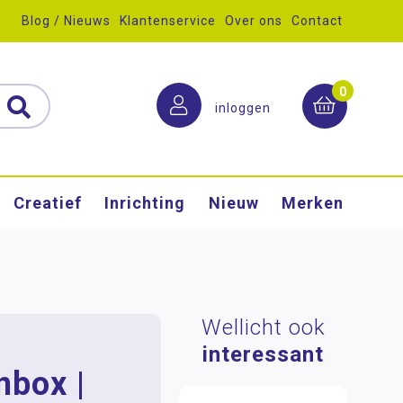
Blog / Nieuws
Klantenservice
Over ons
Contact
0
inloggen
Creatief
Inrichting
Nieuw
Merken
Wellicht ook
interessant
nbox |