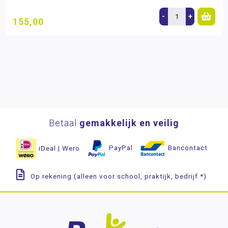
-
+
155,00
Betaal
gemakkelijk en veilig
iDeal | Wero
PayPal
Bancontact
Op rekening (alleen voor school, praktijk, bedrijf *)