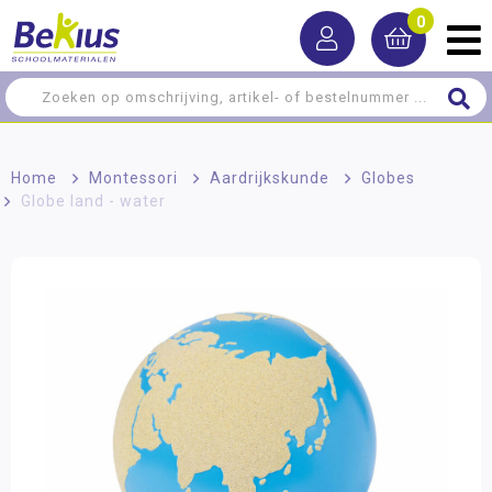
0
Home
>
Montessori
>
Aardrijkskunde
>
Globes
>
Globe land - water