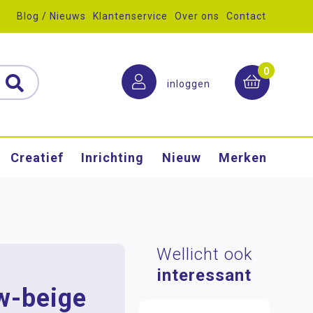
Blog / Nieuws
Klantenservice
Over ons
Contact
0
inloggen
Creatief
Inrichting
Nieuw
Merken
Wellicht ook
interessant
w-beige