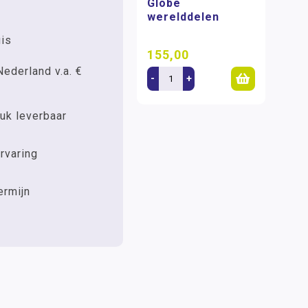
Globe
werelddelen
uis
155,00
Nederland v.a. €
-
+
uk leverbaar
rvaring
ermijn