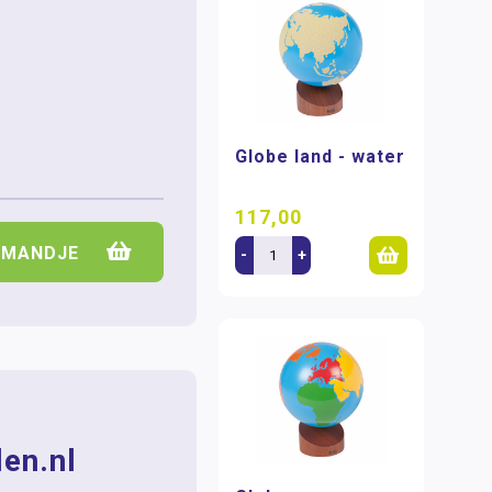
Globe land - water
117,00
LMANDJE
-
+
en.nl