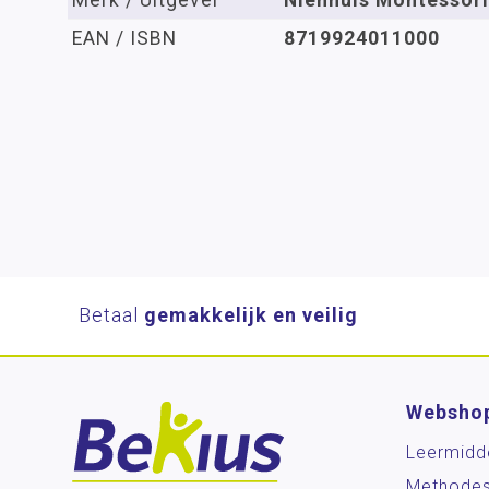
Merk / Uitgever
Nienhuis Montessori
EAN / ISBN
8719924011000
Betaal
gemakkelijk en veilig
Websho
Leermidd
Methode