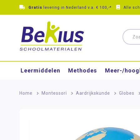
Gratis
levering in Nederland v.a. € 100,-*
Alle sc
Leermiddelen
Methodes
Meer-/hoog
Home
>
Montessori
>
Aardrijkskunde
>
Globes