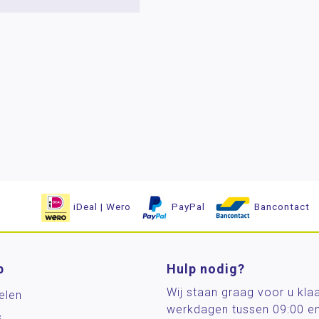
iDeal | Wero
PayPal
Bancontact
p
Hulp nodig?
Wij staan graag voor u kla
elen
werkdagen tussen 09:00 e
s