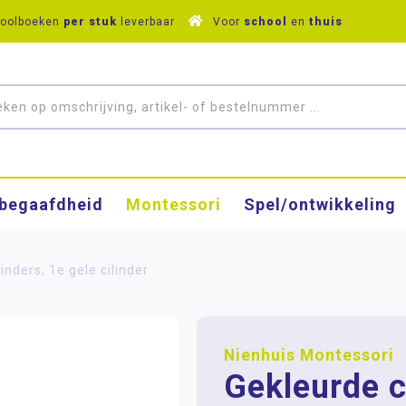
hoolboeken
per stuk
leverbaar
Voor
school
en
thuis
­begaafdheid
Montessori
Spel/ontwikkeling
inders, 1e gele cilinder
Nienhuis Montessori
Gekleurde c