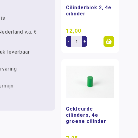
Cilinderblok 2, 4e
cilinder
uis
12,00
Nederland v.a. €
-
+
uk leverbaar
rvaring
ermijn
Gekleurde
cilinders, 4e
groene cilinder