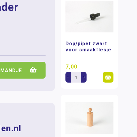
nder
Dop/pipet zwart
voor smaakflesje
7,00
LMANDJE
-
+
en.nl