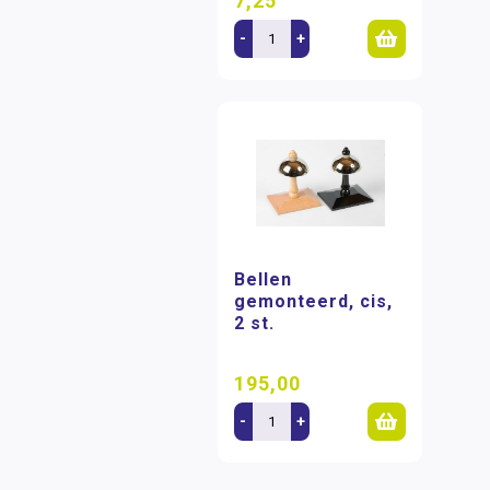
7,25
-
+
Bellen
gemonteerd, cis,
2 st.
195,00
-
+