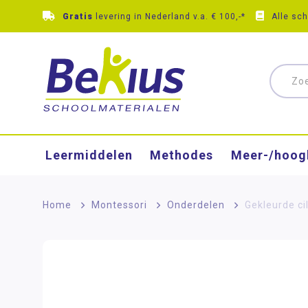
Gratis
levering in Nederland v.a. € 100,-*
Alle sc
Leermiddelen
Methodes
Meer-/hoog
Home
>
Montessori
>
Onderdelen
>
Gekleurde cil