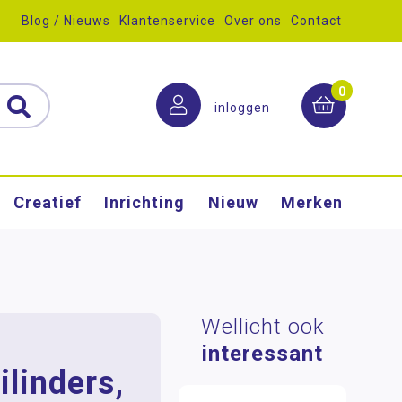
Blog / Nieuws
Klantenservice
Over ons
Contact
0
inloggen
Creatief
Inrichting
Nieuw
Merken
Wellicht ook
interessant
ilinders,