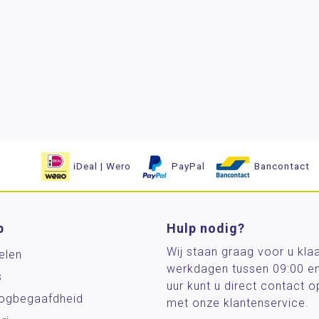
iDeal | Wero
PayPal
Bancontact
p
Hulp nodig?
Wij staan graag voor u kla
elen
werkdagen tussen 09:00 e
s
uur kunt u direct contact
og­begaafdheid
met onze klantenservice.