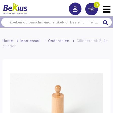
0
Home
>
Montessori
>
Onderdelen
>
Cilinderblok 2, 4e
cilinder