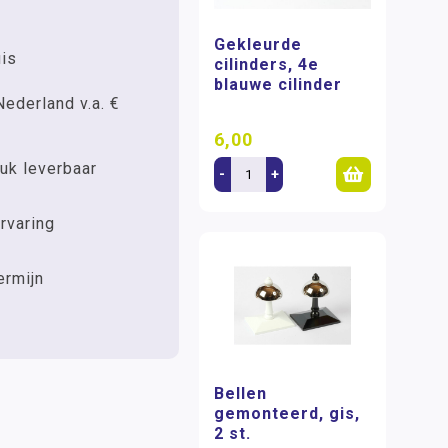
Gekleurde
uis
cilinders, 4e
blauwe cilinder
Nederland v.a. €
6,00
uk leverbaar
-
+
rvaring
ermijn
Bellen
gemonteerd, gis,
2 st.