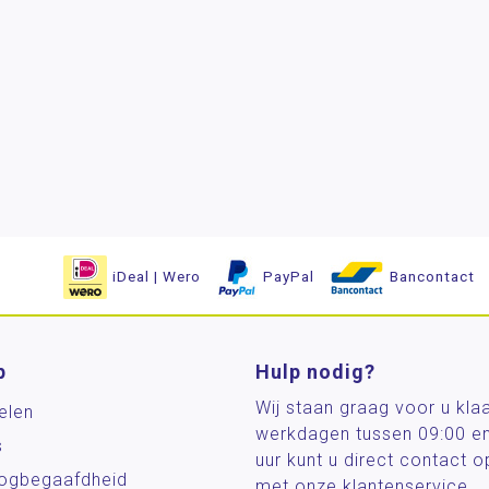
iDeal | Wero
PayPal
Bancontact
p
Hulp nodig?
Wij staan graag voor u kla
elen
werkdagen tussen 09:00 e
s
uur kunt u direct contact
og­begaafdheid
met onze klantenservice.