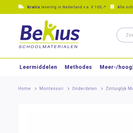
Gratis
levering in Nederland v.a. € 100,-*
Alle sc
Leermiddelen
Methodes
Meer-/hoog
Home
>
Montessori
>
Onderdelen
>
Zintuiglijk M