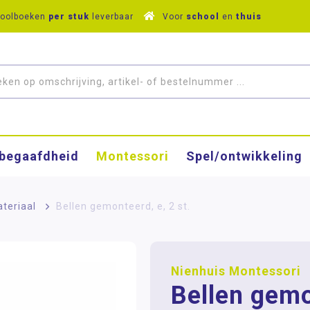
hoolboeken
per stuk
leverbaar
Voor
school
en
thuis
­begaafdheid
Montessori
Spel/ontwikkeling
ateriaal
>
Bellen gemonteerd, e, 2 st.
Nienhuis Montessori
Bellen gemo