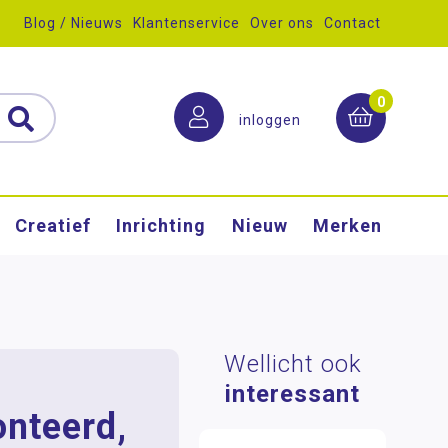
Blog / Nieuws
Klantenservice
Over ons
Contact
0
inloggen
Creatief
Inrichting
Nieuw
Merken
Wellicht ook
interessant
nteerd,