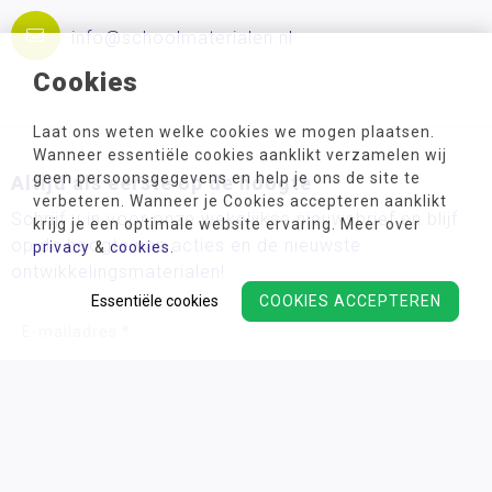
info@schoolmaterialen.nl
Cookies
Laat ons weten welke cookies we mogen plaatsen.
Wanneer essentiële cookies aanklikt verzamelen wij
geen persoonsgegevens en help je ons de site te
Altijd als eerste op de hoogte
verbeteren. Wanneer je Cookies accepteren aanklikt
Schrijf u in voor onze wekelijkse nieuwsbrief en blijf
krijg je een optimale website ervaring. Meer over
op de hoogte van acties en de nieuwste
privacy
&
cookies
.
ontwikkelingsmaterialen!
Essentiële cookies
COOKIES ACCEPTEREN
Wij verwerken uw persoonsgegevens conform ons
privacy
beleid.