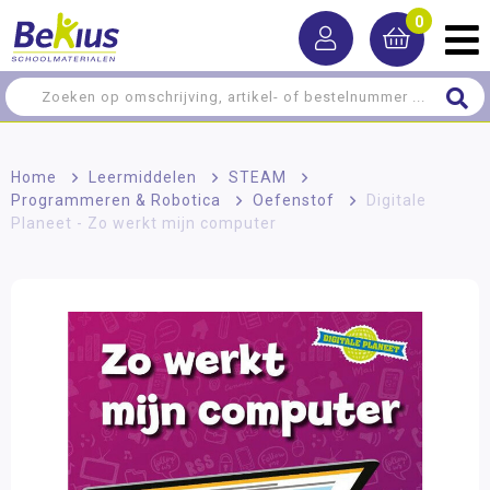
0
Home
>
Leermiddelen
>
STEAM
>
Programmeren & Robotica
>
Oefenstof
>
Digitale
Planeet - Zo werkt mijn computer