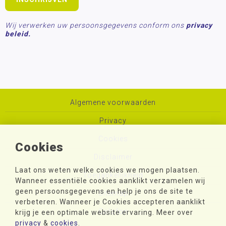
Wij verwerken uw persoonsgegevens conform ons
privacy
beleid.
Algemene voorwaarden
Privacy
Cookies
Cookies
Disclaimer
Laat ons weten welke cookies we mogen plaatsen.
Toegankelijkheid
Wanneer essentiële cookies aanklikt verzamelen wij
geen persoonsgegevens en help je ons de site te
Sitemap
verbeteren. Wanneer je Cookies accepteren aanklikt
Colofon
krijg je een optimale website ervaring. Meer over
privacy
&
cookies
.