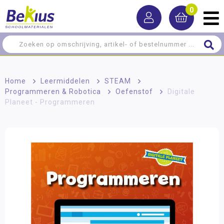
0
Home
>
Leermiddelen
>
STEAM
>
Programmeren & Robotica
>
Oefenstof
>
Digitale
Planeet - Programmeren