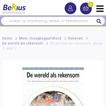
0
Home
>
Meer-/hoog­begaafdheid
>
Rekenen
>
De wereld als rekensom
>
De wereld als rekensom, groep
7, deel 2