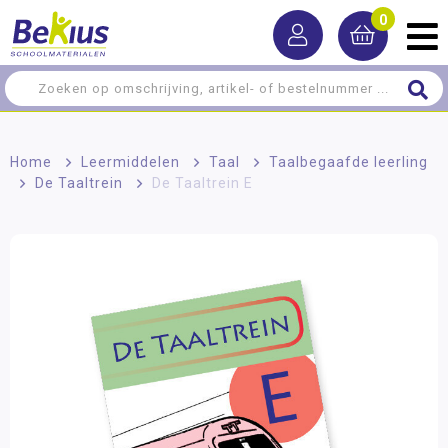
0
Home
>
Leermiddelen
>
Taal
>
Taalbegaafde leerling
>
De Taaltrein
>
De Taaltrein E