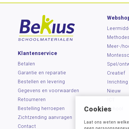
Websho
Leermidd
Methode
Meer-/ho
Klantenservice
Montesso
Betalen
Spel/ontw
Garantie en reparatie
Creatief
Bestellen en levering
Inrichting
Gegevens en voorwaarden
Nieuw
Retourneren
ICT
Cookies
Bestelling herroepen
School
Zichtzending aanvragen
Laat ons weten welke
Contact
geen persoonsgegeven