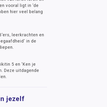
n vooral ligt in 'de
bben hier veel belang
IB'ers, leerkrachten en
begaafdheid' in de
diepen.
ikitin 5 en 'Ken je
en. Deze uitdagende
len.
n jezelf