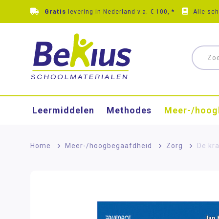
Gratis
levering in Nederland v.a. € 100,-*
Alle sc
Leermiddelen
Methodes
Meer-/hoog
Home
>
Meer-/hoog­begaafdheid
>
Zorg
>
De kra