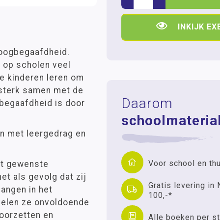
INKIJK E
 hoogbegaafdheid.
 op scholen veel
de kinderen leren om
t sterk samen met de
Daarom
begaafdheid is door
schoolmaterial
an met leergedrag en
Voor school en th
het gewenste
et als gevolg dat zij
Gratis levering in 
angen in het
100,-*
kkelen ze onvoldoende
doorzetten en
Alle boeken per st