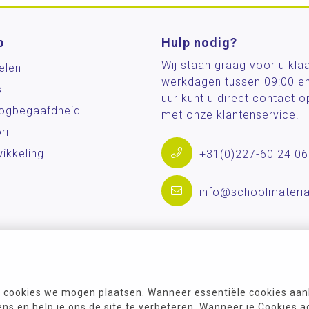
p
Hulp nodig?
Wij staan graag voor u kla
elen
werkdagen tussen 09:00 e
s
uur kunt u direct contact
og­begaafdheid
met onze klantenservice.
ri
ikkeling
+31(0)227-60 24 06
info@schoolmateria
 cookies we mogen plaatsen. Wanneer essentiële cookies aank
s en help je ons de site te verbeteren. Wanneer je Cookies a