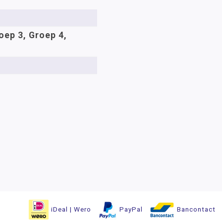
oep 3, Groep 4,
iDeal | Wero
PayPal
Bancontact