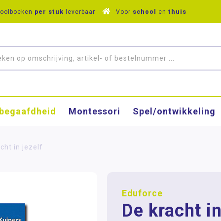
hoolboeken
per stuk
leverbaar
Voor
school
en
thuis
­begaafdheid
Montessori
Spel/ontwikkeling
cht in jezelf
Eduforce
De kracht in