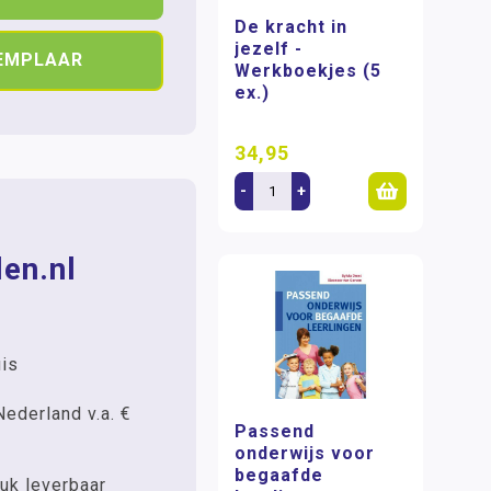
De kracht in
jezelf -
XEMPLAAR
Werkboekjes (5
ex.)
34,95
-
+
en.nl
uis
Nederland v.a. €
Passend
onderwijs voor
begaafde
uk leverbaar