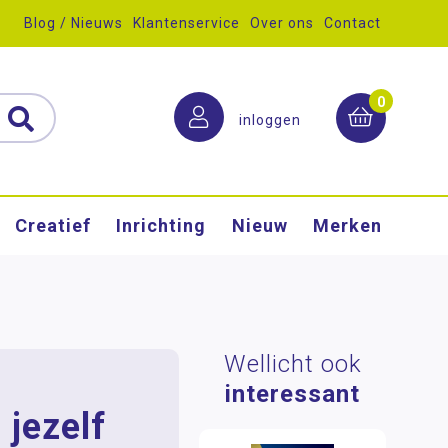
Blog / Nieuws
Klantenservice
Over ons
Contact
0
inloggen
Creatief
Inrichting
Nieuw
Merken
Wellicht ook
interessant
 jezelf