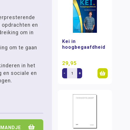
erpresterende
e opdrachten en
dreiking om in
Kei in
hoogbegaafdheid
ing om te gaan
29,95
kinderen in het
 en sociale en
-
+
ngen.
LMANDJE