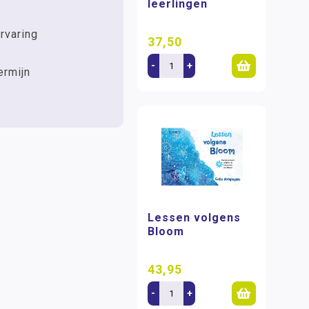
leerlingen
rvaring
37,50
-
+
ermijn
Lessen volgens
Bloom
43,95
-
+