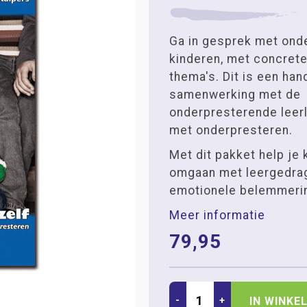
Ga in gesprek met ond
kinderen, met concret
thema's. Dit is een han
samenwerking met de
onderpresterende leerl
met onderpresteren.
Met dit pakket help je 
omgaan met leergedrag
emotionele belemmeri
Meer informatie
79,95
-
+
IN WINKE