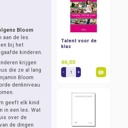
olgens Bloom
n aan de les
Talent voor de
en bij het
klas
gaafde kinderen.
46,00
nderen krijgen
us die ze al lang
-
+
enjamin Bloom
 orde denkniveau
komen.
m geeft elk kind
n in een les. Wat
huis over de
 van de dingen