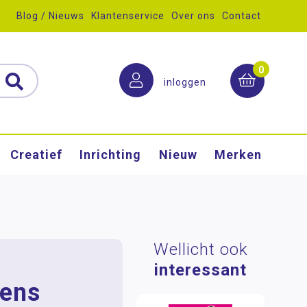
Blog / Nieuws
Klantenservice
Over ons
Contact
0
inloggen
Creatief
Inrichting
Nieuw
Merken
Wellicht ook
interessant
gens