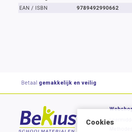
EAN / ISBN
9789492990662
Betaal
gemakkelijk en veilig
Websho
Leermidd
Cookies
Methode