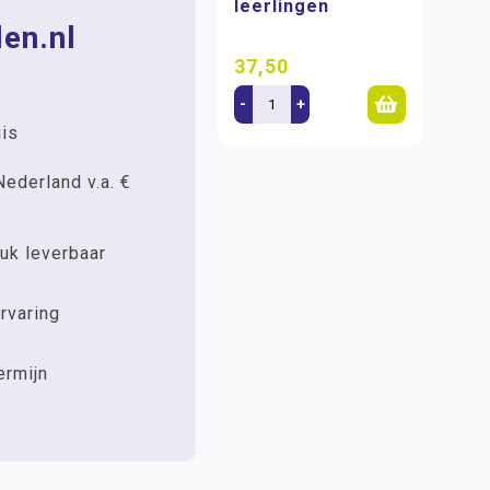
leerlingen
en.nl
37,50
-
+
uis
Nederland v.a. €
uk leverbaar
rvaring
ermijn