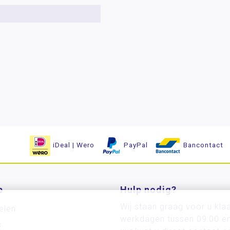
iDeal | Wero
PayPal
Bancontact
p
Hulp nodig?
Wij staan graag voor u kla
elen
werkdagen tussen 09:00 e
s