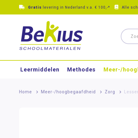
Gratis
levering in Nederland v.a. € 100,-*
Alle sc
Leermiddelen
Methodes
Meer-/hoog
Home
>
Meer-/hoog­begaafdheid
>
Zorg
>
Lesse