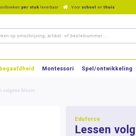
hoolboeken
per stuk
leverbaar
Voor
school
en
thuis
­begaafdheid
Montessori
Spel/ontwikkeling
n volgens Bloom
Eduforce
Lessen vol