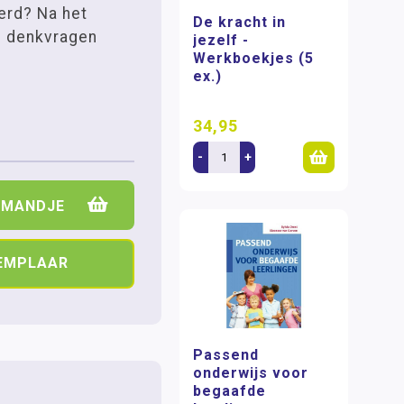
eerd? Na het
De kracht in
e denkvragen
jezelf -
Werkboekjes (5
ex.)
34,95
-
+
LMANDJE
XEMPLAAR
Passend
onderwijs voor
begaafde