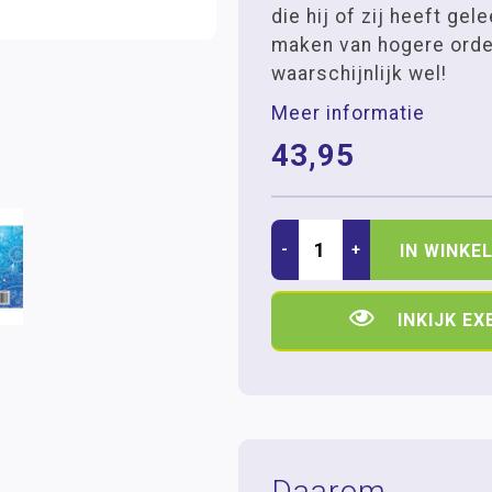
die hij of zij heeft gel
maken van hogere ord
waarschijnlijk wel!
Meer informatie
43,95
-
+
IN WINKE
INKIJK E
Daarom