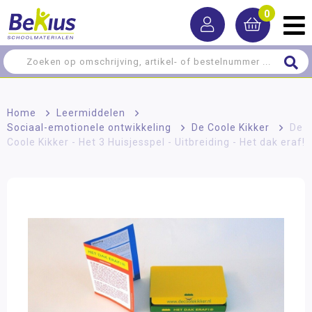
0
Home
>
Leermiddelen
>
Sociaal-emotionele ontwikkeling
>
De Coole Kikker
>
De
Coole Kikker - Het 3 Huisjesspel - Uitbreiding - Het dak eraf!