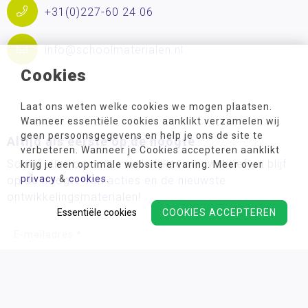
+31(0)227-60 24 06
info@schoolmaterialen.nl
Cookies
Laat ons weten welke cookies we mogen plaatsen.
Wanneer essentiële cookies aanklikt verzamelen wij
geen persoonsgegevens en help je ons de site te
Altijd als eerste op de hoogte
verbeteren. Wanneer je Cookies accepteren aanklikt
Schrijf u in voor onze wekelijkse nieuwsbrief en blijf
krijg je een optimale website ervaring. Meer over
privacy
&
cookies
.
op de hoogte van acties en de nieuwste
ontwikkelingsmaterialen!
Essentiële cookies
COOKIES ACCEPTEREN
Wij verwerken uw persoonsgegevens conform ons
privacy