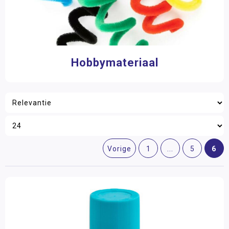
Hobbymateriaal
6
Vorige
1
...
5