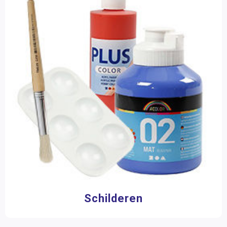
Materiaalkeuze
Accessoires
(3)
Boeken
(1)
Boetseermateriaal
(4)
Decoratiematerialen
(5)
Hulpmiddelen
(6)
Kopieerboeken
(1)
Lichtpanelen en toebehoren
(2)
Lijm en tape
(25)
Pakketten
(1)
Schrijf- en tekenmaterialen
(26)
Speelgoed
(2)
Stempels en stempelkussens
(4)
Verf- en schildermaterialen
(58)
Aantal spelers
Schilderen
1 speler
(1)
2 - 4 spelers
(1)