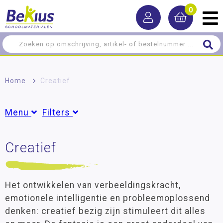
0
Home
>
Creatief
Menu
Filters
Schilderen
Creatief
Uitgelicht
Knip-, prik- en snijmateriaal
Meest verkocht
(1)
Tekenen
Het ontwikkelen van verbeeldingskracht,
Papier en karton
Groepen
emotionele intelligentie en probleemoplossend
Peuter
(1)
denken: creatief bezig zijn stimuleert dit alles
Boetseren
Groep 1
(46)