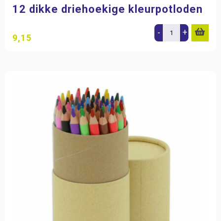
12 dikke driehoekige kleurpotloden
-
+
9,15