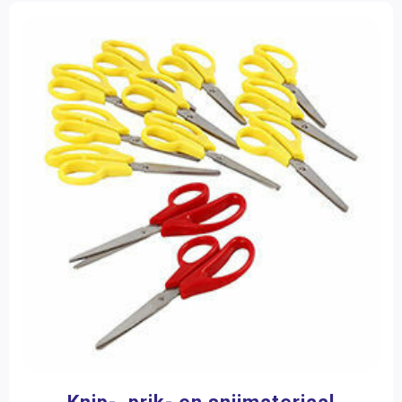
4 - 6 spelers
(1)
6 > spelers
(1)
Merk
Betzold
(21)
Bic
(1)
Crayon Rocks
(2)
Creativ Company
(70)
Dusyma
(1)
Educo
(4)
Eduforce
(1)
Learning Resources
(1)
Nienhuis Montessori
(20)
Schoolsupport
(1)
Toon meer
Kleur