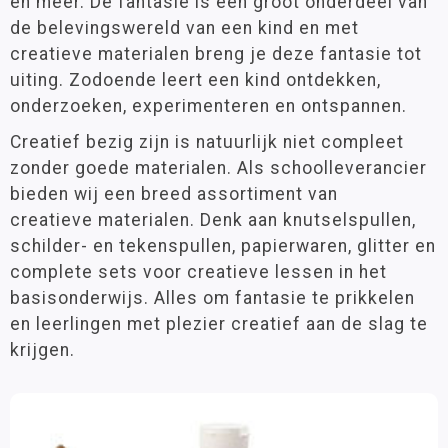
en meer. De fantasie is een groot onderdeel van
Lijm & toebehoren
Groep 2
(49)
de belevingswereld van een kind en met
Groep 3
(54)
Stempels & stempelkussens
creatieve materialen breng je deze fantasie tot
Groep 4
(114)
uiting. Zodoende leert een kind ontdekken,
Knutselpakketten
Groep 5
(95)
onderzoeken, experimenteren en ontspannen.
Groep 6
(94)
Glitter
Groep 7
(94)
Creatief bezig zijn is natuurlijk niet compleet
Kralen & knopen
Groep 8
(94)
zonder goede materialen. Als schoolleverancier
VO
(20)
bieden wij een breed assortiment van
Gereedschap en ijzerwaren
creatieve materialen. Denk aan knutselspullen,
Hobbymateriaal
schilder- en tekenspullen, papierwaren, glitter en
Leeftijd
complete sets voor creatieve lessen in het
0 - 3 jaar
(6)
basisonderwijs. Alles om fantasie te prikkelen
3 - 6 jaar
(51)
en leerlingen met plezier creatief aan de slag te
6 - 9 jaar
(117)
krijgen.
9 - 12 jaar
(93)
12 jaar >
(20)