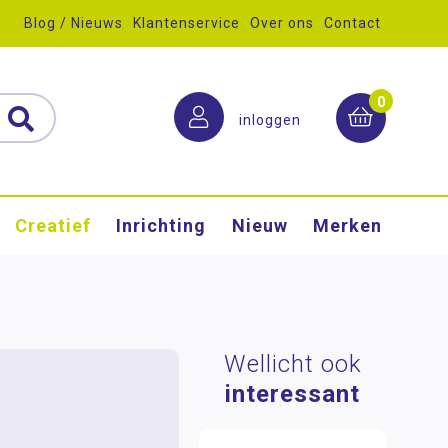
Blog / Nieuws
Klantenservice
Over ons
Contact
0
inloggen
Creatief
Inrichting
Nieuw
Merken
Wellicht ook
interessant