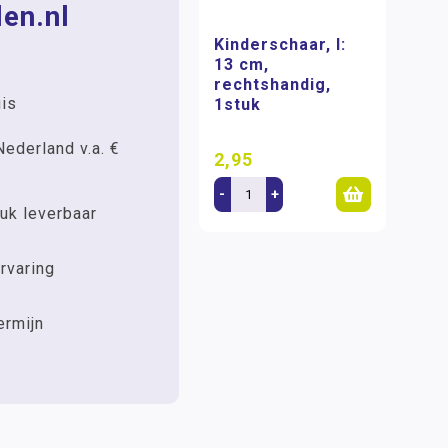
en.nl
Kinderschaar, l:
13 cm,
rechtshandig,
uis
1stuk
Nederland v.a. €
2,95
-
+
uk leverbaar
rvaring
ermijn