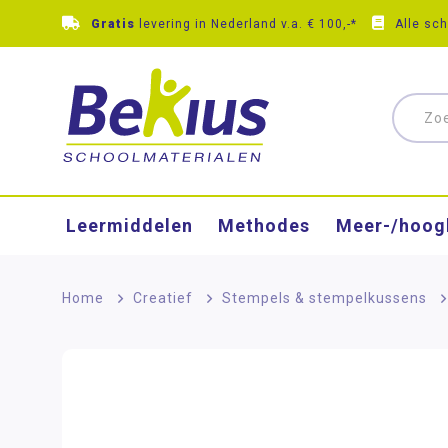
Gratis
levering in Nederland v.a. € 100,-*
Alle sc
Leermiddelen
Methodes
Meer-/hoog
Home
>
Creatief
>
Stempels & stempelkussens
>