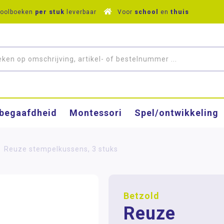
hoolboeken
per stuk
leverbaar
Voor
school
en
thuis
­begaafdheid
Montessori
Spel/ontwikkeling
Reuze stempelkussens, 3 stuks
Betzold
Reuze