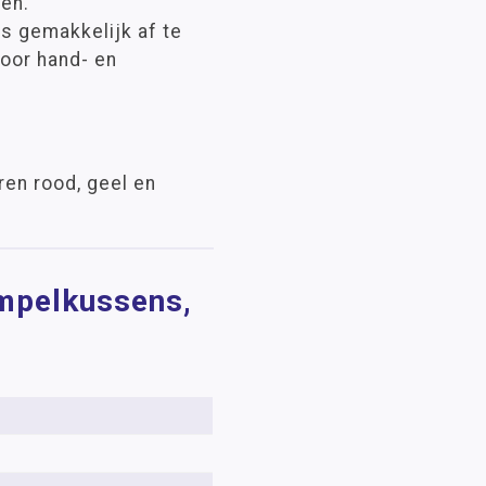
en.
s gemakkelijk af te
voor hand- en
en rood, geel en
empelkussens,