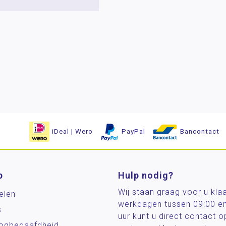
iDeal | Wero
PayPal
Bancontact
p
Hulp nodig?
Wij staan graag voor u kla
elen
werkdagen tussen 09:00 e
s
uur kunt u direct contact
og­begaafdheid