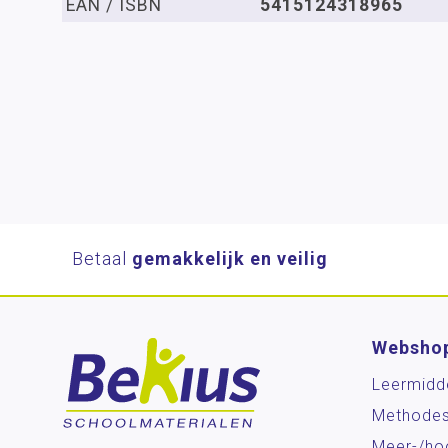
EAN / ISBN
5415124318965
Betaal
gemakkelijk en veilig
Websho
Leermidd
Methode
Meer-/ho