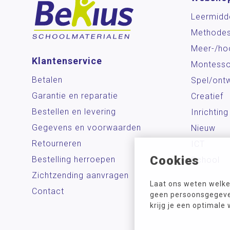
Leermidd
Methode
Meer-/ho
Klantenservice
Montesso
Betalen
Spel/ontw
Garantie en reparatie
Creatief
Bestellen en levering
Inrichting
Gegevens en voorwaarden
Nieuw
Retourneren
ICT
Cookies
Bestelling herroepen
School
Zichtzending aanvragen
Laat ons weten welke
Contact
geen persoonsgegeven
krijg je een optimale