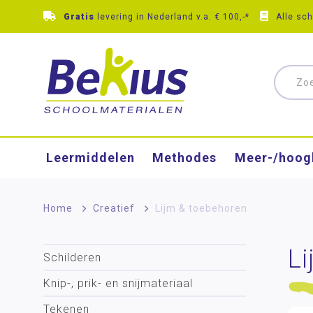
Gratis
levering in Nederland v.a. € 100,-*
Alle sc
Leermiddelen
Methodes
Meer-/hoog
Home
>
Creatief
>
Lijm & toebehoren
L
Schilderen
Knip-, prik- en snijmateriaal
Tekenen