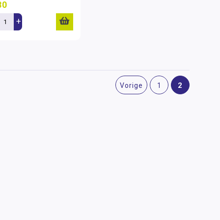
80
+
2
Vorige
1