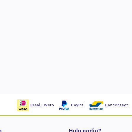
iDeal | Wero
PayPal
Bancontact
p
Hulp nodig?