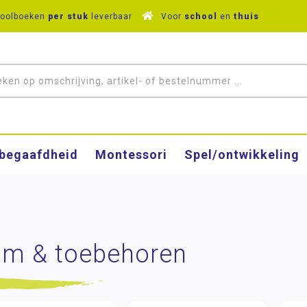
hoolboeken
per stuk
leverbaar
Voor
school
en
thuis
­begaafdheid
Montessori
Spel/ontwikkeling
ijm & toebehoren