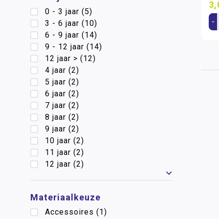
3,
0 - 3 jaar
(5)
-
3 - 6 jaar
(10)
6 - 9 jaar
(14)
9 - 12 jaar
(14)
12 jaar >
(12)
4 jaar
(2)
5 jaar
(2)
6 jaar
(2)
7 jaar
(2)
8 jaar
(2)
9 jaar
(2)
10 jaar
(2)
11 jaar
(2)
12 jaar
(2)
Toon meer
Materiaalkeuze
Accessoires
(1)