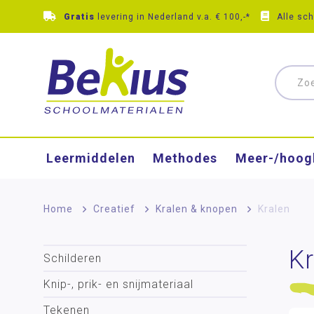
Gratis
levering in Nederland v.a. € 100,-*
Alle sc
Leermiddelen
Methodes
Meer-/hoog
Home
>
Creatief
>
Kralen & knopen
>
Kralen
Kr
Schilderen
Knip-, prik- en snijmateriaal
Tekenen