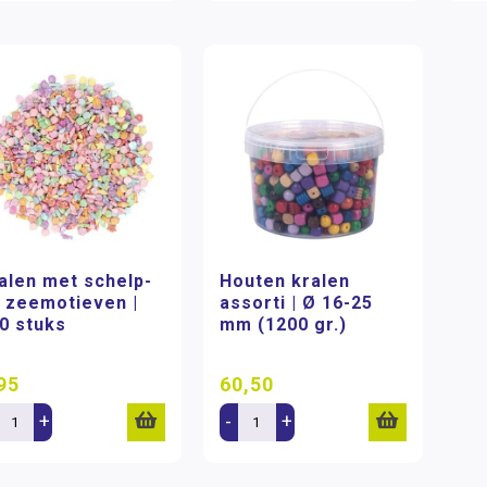
alen met schelp-
Houten kralen
 zeemotieven |
assorti | Ø 16-25
0 stuks
mm (1200 gr.)
95
60,50
+
-
+