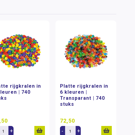
tte rijgkralen in
Platte rijgkralen in
kleuren | 740
6 kleuren |
uks
Transparant | 740
stuks
,50
72,50
+
-
+