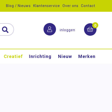
Blog / Nieuws
Klantenservice
Over ons
Contact
0
inloggen
Creatief
Inrichting
Nieuw
Merken