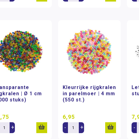
ansparante
Kleurrijke rijgkralen
Le
jgkralen | Ø 1 cm
in parelmoer | 4 mm
st
000 stuks)
(550 st.)
,75
6,95
7,
+
-
+
-