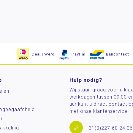
iDeal | Wero
PayPal
Bancontact
p
Hulp nodig?
Wij staan graag voor u kla
elen
werkdagen tussen 09:00 e
s
uur kunt u direct contact
og­begaafdheid
met onze klantenservice.
ri
ikkeling
+31(0)227-60 24 06