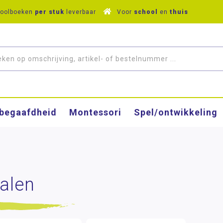
hoolboeken
per stuk
leverbaar
Voor
school
en
thuis
­begaafdheid
Montessori
Spel/ontwikkeling
alen