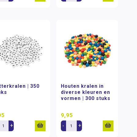
tterkralen | 350
Houten kralen in
uks
diverse kleuren en
vormen | 300 stuks
95
9,95
+
-
+