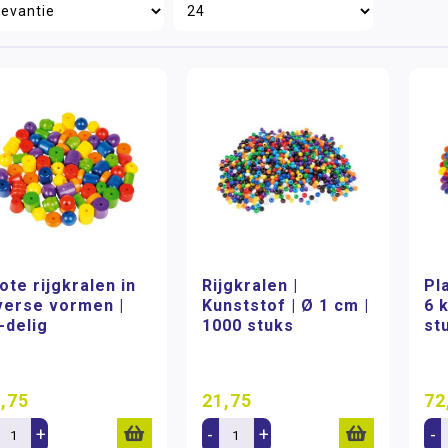
ote rijgkralen in
Rijgkralen |
Pla
verse vormen |
Kunststof | Ø 1 cm |
6 
-delig
1000 stuks
st
,75
21,75
72
+
-
+
-