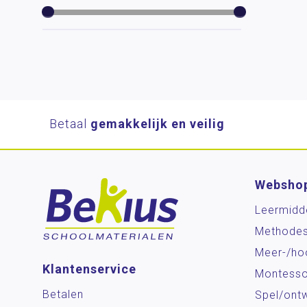
Betaal
gemakkelijk en veilig
Websho
Leermidd
Methode
Meer-/ho
Klantenservice
Montesso
Betalen
Spel/ontw