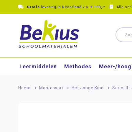
Gratis
levering in Nederland v.a. € 100,-*
Alle sc
Leermiddelen
Methodes
Meer-/hoog
Home
>
Montessori
>
Het Jonge Kind
>
Serie III 