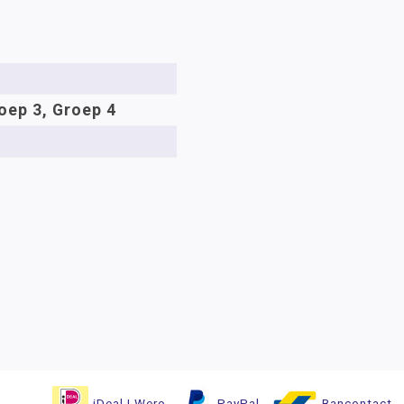
oep 3, Groep 4
iDeal | Wero
PayPal
Bancontact