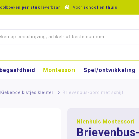
hoolboeken
per stuk
leverbaar
Voor
school
en
thuis
­begaafdheid
Montessori
Spel/ontwikkeling
- Kiekeboe kistjes kleuter
>
Brievenbus-bord met schijf
Nienhuis Montessori
Brievenbus