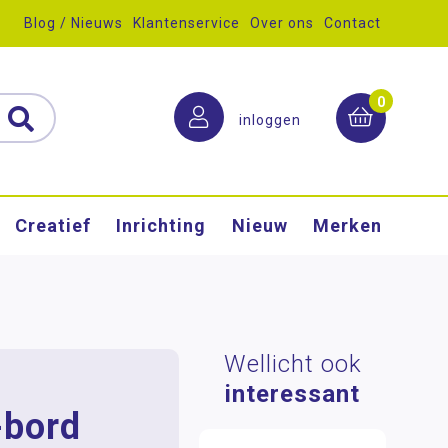
Blog / Nieuws
Klantenservice
Over ons
Contact
0
inloggen
Creatief
Inrichting
Nieuw
Merken
Wellicht ook
interessant
-bord