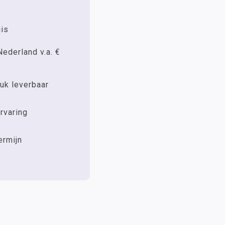
uis
Nederland v.a. €
uk leverbaar
rvaring
ermijn