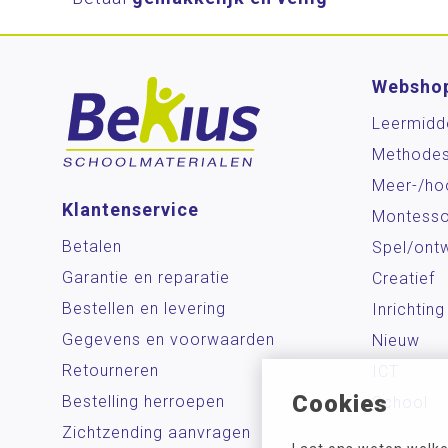
Websho
Leermidd
Methode
Meer-/ho
Klantenservice
Montesso
Betalen
Spel/ontw
Garantie en reparatie
Creatief
Bestellen en levering
Inrichting
Gegevens en voorwaarden
Nieuw
Retourneren
ICT
Cookies
Bestelling herroepen
School
Zichtzending aanvragen