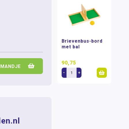
Brievenbus-bord
met bal
90,75
LMANDJE
-
+
en.nl