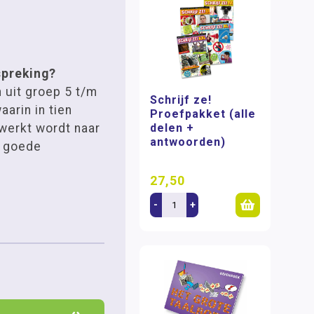
preking?
 uit groep 5 t/m
Schrijf ze!
arin in tien
Proefpakket (alle
werkt wordt naar
delen +
antwoorden)
n goede
27,50
-
+