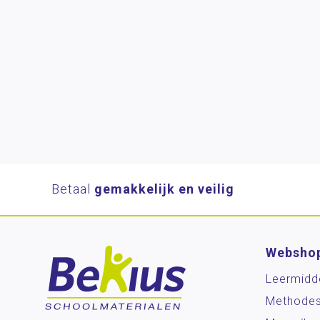
Betaal
gemakkelijk en veilig
Websho
Leermidd
Methode