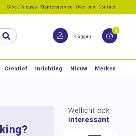
Blog / Nieuws
Klantenservice
Over ons
Contact
0
inloggen
Creatief
Inrichting
Nieuw
Merken
Wellicht ook
interessant
king?