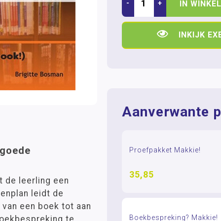
-
+
IN WINKE
INKIJK E
Aanverwante p
 goede
Proefpakket Makkie!
35,85
 de leerling een
enplan leidt de
n van een boek tot aan
Boekbespreking? Makkie!
boekbespreking te