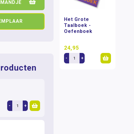
LMANDJE
Het Grote
XEMPLAAR
Taalboek -
Oefenboek
24,95
-
+
roducten
-
+