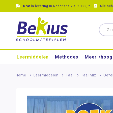
Gratis
levering in Nederland v.a. € 100,-*
Alle sc
Leermiddelen
Methodes
Meer-/hoog
Home
>
Leermiddelen
>
Taal
>
Taal Mix
>
Oefe