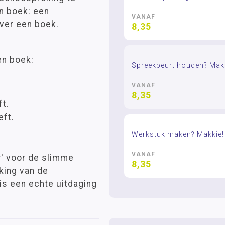
n boek: een
VANAF
over een boek.
8,35
en boek:
Spreekbeurt houden? Makk
VANAF
8,35
t.
eft.
Werkstuk maken? Makkie!
VANAF
r' voor de slimme
8,35
king van de
is een echte uitdaging