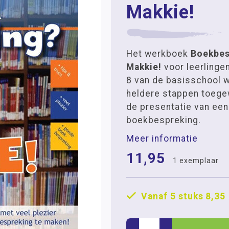
Makkie!
Het werkboek
Boekbes
Makkie!
voor leerlingen
8 van de basisschool wa
heldere stappen toege
de presentatie van ee
boekbespreking.
Meer informatie
11,95
1 exemplaar
Vanaf 5 stuks
8,35