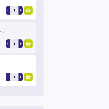
-
+
ie!
-
+
-
+