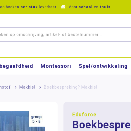
hoolboeken
per stuk
leverbaar
Voor
school
en
thuis
­begaafdheid
Montessori
Spel/ontwikkeling
nstof
>
Makkie!
>
Boekbespreking? Makkie!
Eduforce
Boekbespre