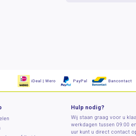
iDeal | Wero
PayPal
Bancontact
p
Hulp nodig?
Wij staan graag voor u kla
elen
werkdagen tussen 09:00 e
s
uur kunt u direct contact