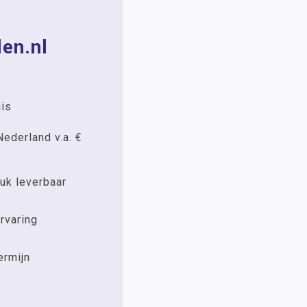
en.nl
uis
Nederland v.a. €
uk leverbaar
rvaring
ermijn