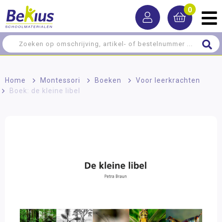
0
Home
>
Montessori
>
Boeken
>
Voor leerkrachten
>
Boek: de kleine libel