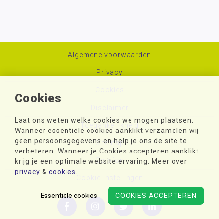
Algemene voorwaarden
Privacy
Cookies
Cookies
Disclaimer
Laat ons weten welke cookies we mogen plaatsen.
Toegankelijkheid
Wanneer essentiële cookies aanklikt verzamelen wij
geen persoonsgegevens en help je ons de site te
Sitemap
verbeteren. Wanneer je Cookies accepteren aanklikt
Colofon
krijg je een optimale website ervaring. Meer over
privacy
&
cookies
.
Cookie-instellingen
Essentiële cookies
COOKIES ACCEPTEREN