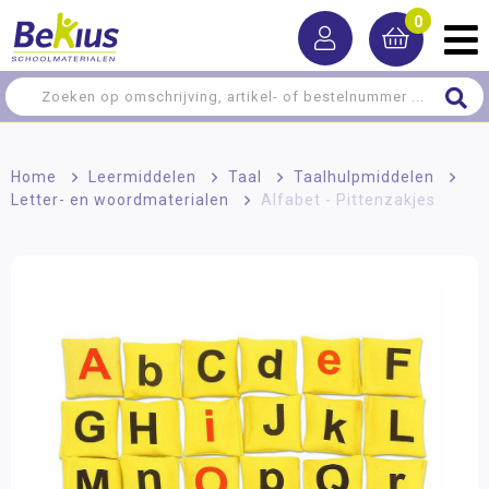
0
Home
>
Leermiddelen
>
Taal
>
Taalhulpmiddelen
>
Letter- en woordmaterialen
>
Alfabet - Pittenzakjes