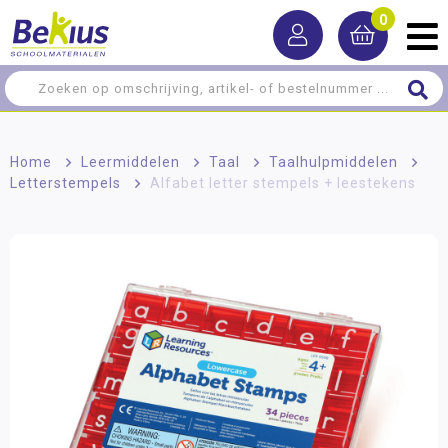
0
Home
>
Leermiddelen
>
Taal
>
Taalhulpmiddelen
>
Letterstempels
>
Alfabet letter stempels + leestekens