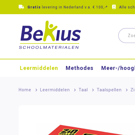
Gratis
levering in Nederland v.a. € 100,-*
Alle sc
Leermiddelen
Methodes
Meer-/hoog
Home
>
Leermiddelen
>
Taal
>
Taalspellen
>
Zi