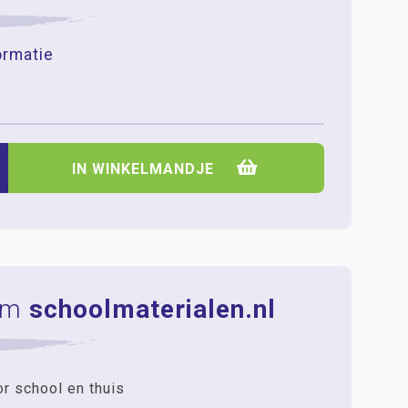
ormatie
+
IN WINKELMANDJE
om
schoolmaterialen.nl
r school en thuis