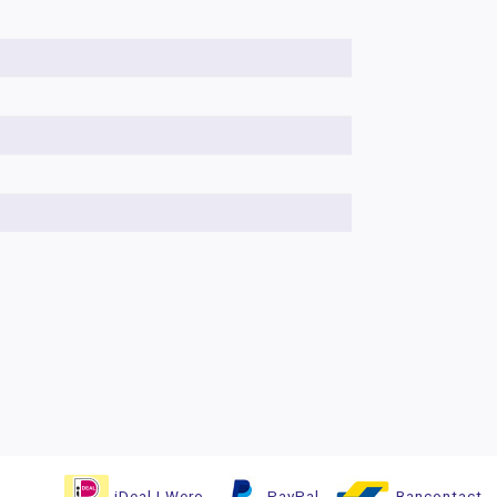
iDeal | Wero
PayPal
Bancontact