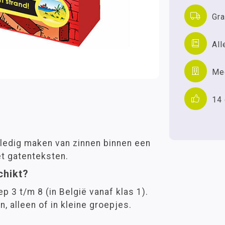
Gra
All
Mee
14
lledig maken van zinnen binnen een
et gatenteksten.
chikt?
ep 3 t/m 8 (in België vanaf klas 1).
, alleen of in kleine groepjes.