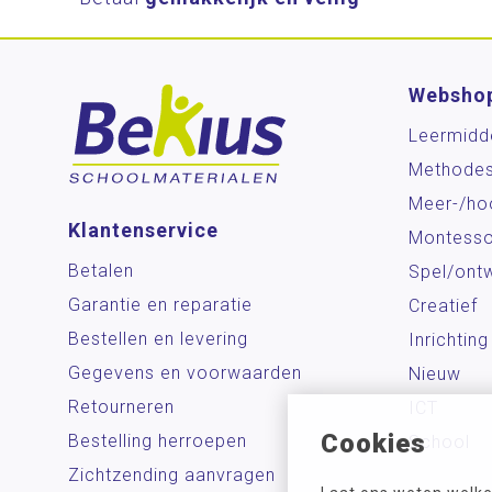
Websho
Leermidd
Methode
Meer-/ho
Klantenservice
Montesso
Betalen
Spel/ontw
Garantie en reparatie
Creatief
Bestellen en levering
Inrichting
Gegevens en voorwaarden
Nieuw
Retourneren
ICT
Cookies
Bestelling herroepen
School
Zichtzending aanvragen