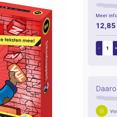
Meer inf
12,85
-
Daar
Voo