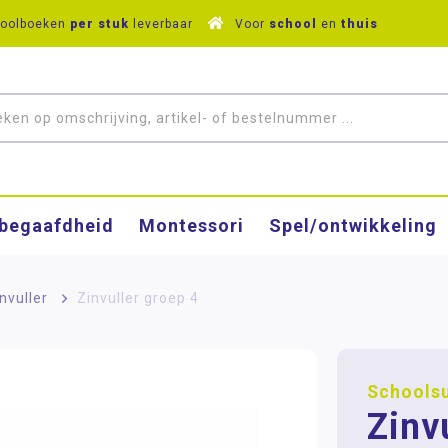
hoolboeken
per stuk
leverbaar
Voor
school
en
thuis
­begaafdheid
Montessori
Spel/ontwikkeling
nvuller
>
Zinvuller groep 4
Schools
Zinv