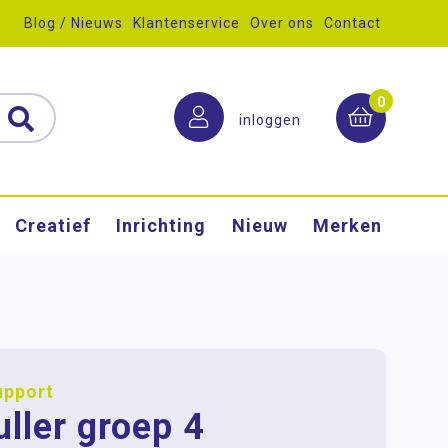
Blog / Nieuws
Klantenservice
Over ons
Contact
0
inloggen
Creatief
Inrichting
Nieuw
Merken
upport
uller groep 4