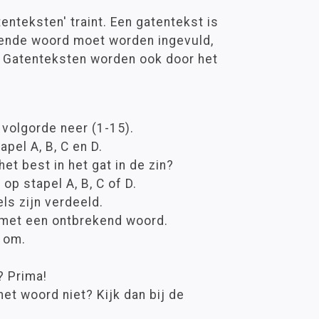
tenteksten' traint. Een gatentekst is
ende woord moet worden ingevuld,
t. Gatenteksten worden ook door het
 volgorde neer (1-15).
apel A, B, C en D.
et best in het gat in de zin?
op stapel A, B, C of D.
els zijn verdeeld.
 met een ontbrekend woord.
 om.
? Prima!
het woord niet? Kijk dan bij de