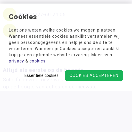
+31(0)227-60 24 06
Cookies
Laat ons weten welke cookies we mogen plaatsen.
info@schoolmaterialen.nl
Wanneer essentiële cookies aanklikt verzamelen wij
geen persoonsgegevens en help je ons de site te
verbeteren. Wanneer je Cookies accepteren aanklikt
krijg je een optimale website ervaring. Meer over
privacy
&
cookies
.
Altijd als eerste op de hoogte
Essentiële cookies
COOKIES ACCEPTEREN
Schrijf u in voor onze wekelijkse nieuwsbrief en blijf
op de hoogte van acties en de nieuwste
ontwikkelingsmaterialen!