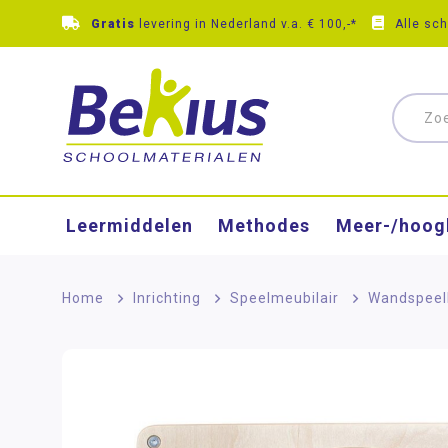
Gratis
levering in Nederland v.a. € 100,-*
Alle sc
Leermiddelen
Methodes
Meer-/hoog
Home
>
Inrichting
>
Speelmeubilair
>
Wandspeel