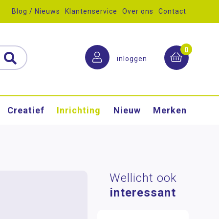
Blog / Nieuws
Klantenservice
Over ons
Contact
0
inloggen
Creatief
Inrichting
Nieuw
Merken
Wellicht ook
interessant