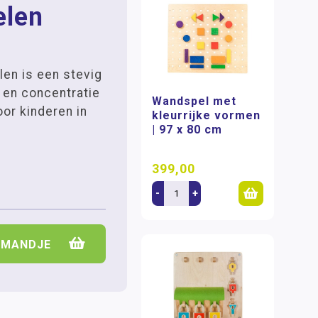
elen
en is een stevig
en concentratie
Wandspel met
oor kinderen in
kleurrijke vormen
| 97 x 80 cm
399,00
-
+
LMANDJE