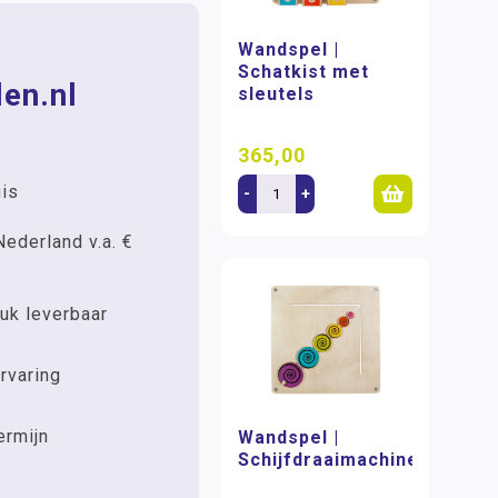
Wandspel |
Schatkist met
en.nl
sleutels
365,00
uis
-
+
Nederland v.a. €
uk leverbaar
rvaring
ermijn
Wandspel |
Schijfdraaimachine