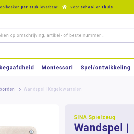
hoolboeken
per stuk
leverbaar
Voor
school
en
thuis
­begaafdheid
Montessori
Spel/ontwikkeling
borden
>
Wandspel | Kogeldwarrelen
SINA Spielzeug
Wandspel |