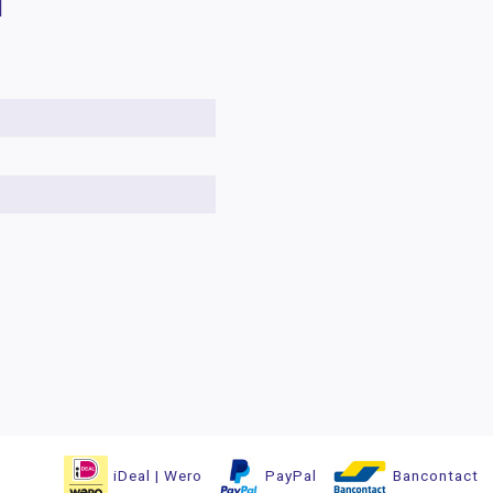
|
iDeal | Wero
PayPal
Bancontact