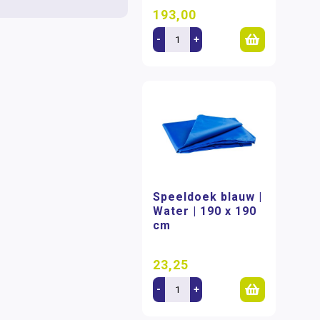
193,00
-
+
Speeldoek blauw |
Water | 190 x 190
cm
23,25
-
+