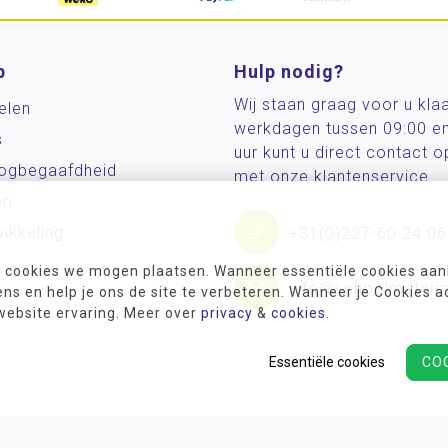
p
Hulp nodig?
Wij staan graag voor u kla
elen
werkdagen tussen 09:00 e
s
uur kunt u direct contact
og­begaafdheid
met onze klantenservice.
ri
ikkeling
+31(0)227-60 24 06
 cookies we mogen plaatsen. Wanneer essentiële cookies aank
info@schoolmateria
s en help je ons de site te verbeteren. Wanneer je Cookies a
 website ervaring. Meer over
privacy
&
cookies
.
Essentiële cookies
CO