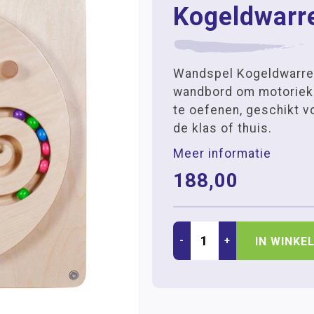
Kogeldwarr
Wandspel Kogeldwarrel
wandbord om motoriek 
te oefenen, geschikt v
de klas of thuis.
Meer informatie
188,00
-
+
IN WINKE