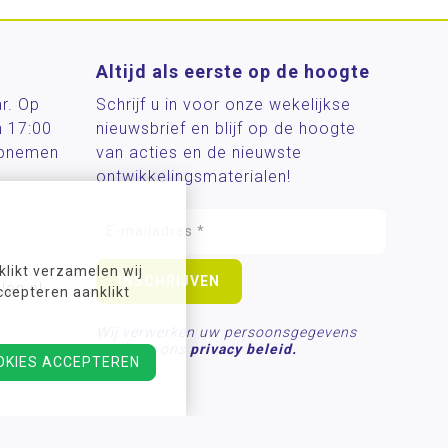
Altijd als eerste op de hoogte
ar. Op
Schrijf u in voor onze wekelijkse
n 17:00
nieuwsbrief en blijf op de hoogte
 opnemen
van acties en de nieuwste
ontwikkelingsmaterialen!
likt verzamelen wij
len.nl
ccepteren aanklikt
Wij verwerken uw persoonsgegevens
conform ons
privacy beleid.
OKIES ACCEPTEREN