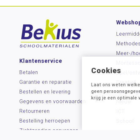
Websho
Leermidd
Methode
Meer-/ho
Klantenservice
Montesso
Cookies
Betalen
Spel/ontw
Garantie en reparatie
Creatief
Laat ons weten welke
Bestellen en levering
geen persoonsgegeven
Inrichting
krijg je een optimale
Gegevens en voorwaarden
Nieuw
Retourneren
ICT
Bestelling herroepen
School
Zichtzending aanvragen