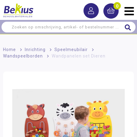
0
Home
>
Inrichting
>
Speelmeubilair
>
Wandspeelborden
>
Wandpanelen set Dieren