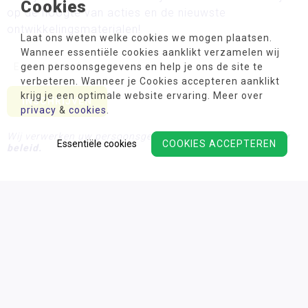
Cookies
op de hoogte van acties en de nieuwste
ontwikkelingsmaterialen!
Laat ons weten welke cookies we mogen plaatsen.
Wanneer essentiële cookies aanklikt verzamelen wij
geen persoonsgegevens en help je ons de site te
verbeteren. Wanneer je Cookies accepteren aanklikt
krijg je een optimale website ervaring. Meer over
privacy
&
cookies
.
Wij verwerken uw persoonsgegevens conform ons
privacy
Essentiële cookies
COOKIES ACCEPTEREN
beleid.
Algemene voorwaarden
Privacy
Cookies