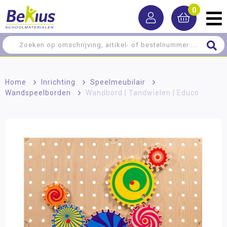
0
Home
>
Inrichting
>
Speelmeubilair
>
Wandspeelborden
>
Wandbord | Tandwielen | Educo