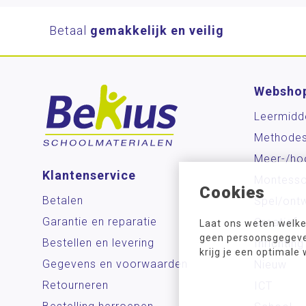
Betaal
gemakkelijk en veilig
Websho
Leermidd
Methode
Meer-/ho
Klantenservice
Montesso
Cookies
Betalen
Spel/ontw
Garantie en reparatie
Creatief
Laat ons weten welke
geen persoonsgegeven
Bestellen en levering
Inrichting
krijg je een optimale
Gegevens en voorwaarden
Nieuw
Retourneren
ICT