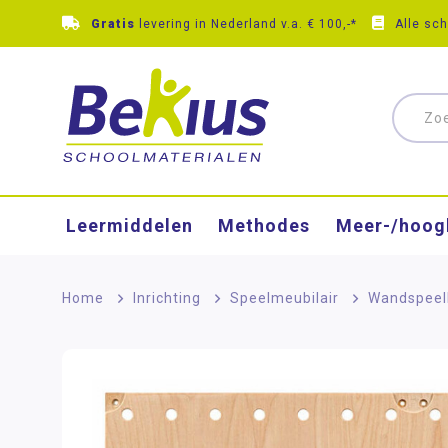
Gratis
levering in Nederland v.a. € 100,-*
Alle sc
Leermiddelen
Methodes
Meer-/hoog
Home
>
Inrichting
>
Speelmeubilair
>
Wandspeel