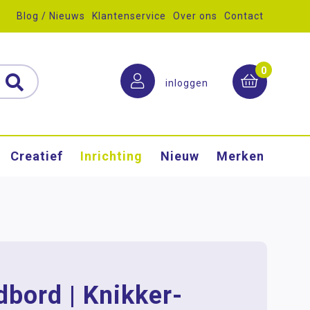
Blog / Nieuws
Klantenservice
Over ons
Contact
0
inloggen
Creatief
Inrichting
Nieuw
Merken
bord | Knikker-