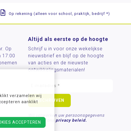
Op rekening (alleen voor school, praktijk, bedrijf *)
Altijd als eerste op de hoogte
ar. Op
Schrijf u in voor onze wekelijkse
n 17:00
nieuwsbrief en blijf op de hoogte
 opnemen
van acties en de nieuwste
ontwikkelingsmaterialen!
likt verzamelen wij
ccepteren aanklikt
len.nl
Wij verwerken uw persoonsgegevens
conform ons
privacy beleid.
OKIES ACCEPTEREN