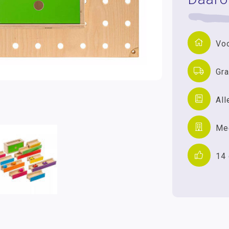
Voo
Gra
All
Mee
14