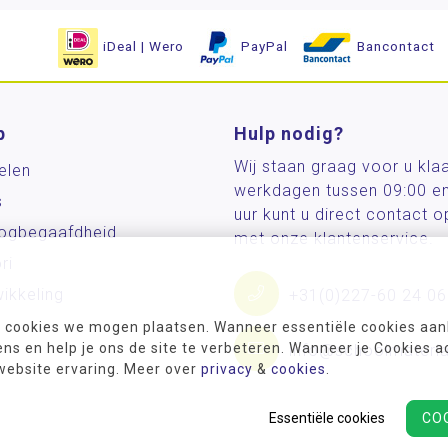
iDeal | Wero
PayPal
Bancontact
p
Hulp nodig?
Wij staan graag voor u kla
elen
werkdagen tussen 09:00 e
s
uur kunt u direct contact
og­begaafdheid
met onze klantenservice.
ri
ikkeling
+31(0)227-60 24 06
 cookies we mogen plaatsen. Wanneer essentiële cookies aank
s en help je ons de site te verbeteren. Wanneer je Cookies a
info@schoolmateria
 website ervaring. Meer over
privacy
&
cookies
.
Essentiële cookies
CO