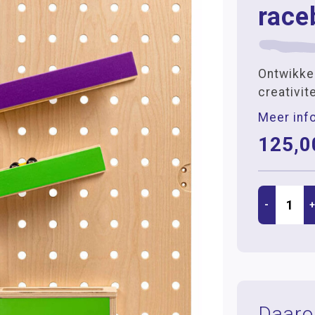
race
Ontwikkel
creativit
Meer inf
125,0
-
Daar