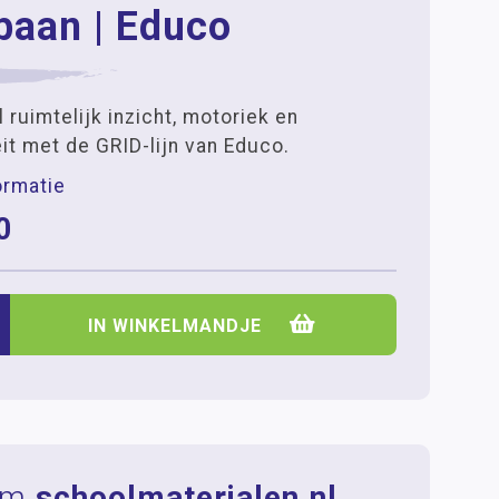
baan | Educo
 ruimtelijk inzicht, motoriek en
eit met de GRID-lijn van Educo.
ormatie
0
+
IN WINKELMANDJE
om
schoolmaterialen.nl