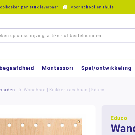
hoolboeken
per stuk
leverbaar
Voor
school
en
thuis
­begaafdheid
Montessori
Spel/ontwikkeling
borden
>
Wandbord | Knikker-racebaan | Educo
Educo
Wand