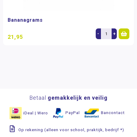
Bananagrams
-
+
21,95
Betaal
gemakkelijk en veilig
iDeal | Wero
PayPal
Bancontact
Op rekening (alleen voor school, praktijk, bedrijf *)