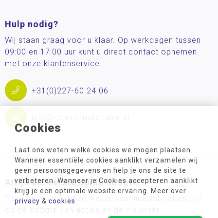
Hulp nodig?
Wij staan graag voor u klaar. Op werkdagen tussen
09:00 en 17:00 uur kunt u direct contact opnemen
met onze klantenservice.
+31(0)227-60 24 06
info@schoolmaterialen.nl
Cookies
Laat ons weten welke cookies we mogen plaatsen.
Wanneer essentiële cookies aanklikt verzamelen wij
geen persoonsgegevens en help je ons de site te
verbeteren. Wanneer je Cookies accepteren aanklikt
Altijd als eerste op de hoogte
krijg je een optimale website ervaring. Meer over
Schrijf u in voor onze wekelijkse nieuwsbrief en blijf
privacy
&
cookies
.
op de hoogte van acties en de nieuwste