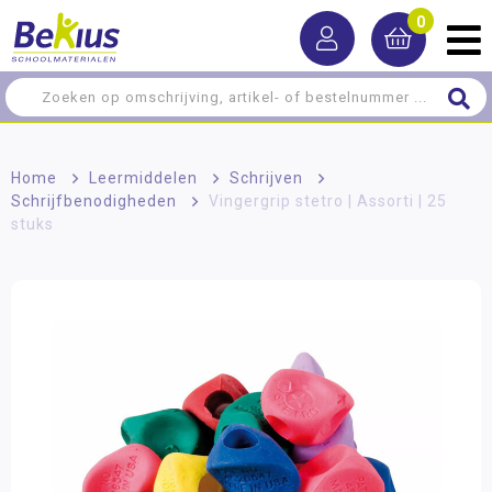
0
Home
>
Leermiddelen
>
Schrijven
>
Schrijfbenodigheden
>
Vingergrip stetro | Assorti | 25
stuks