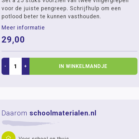
Set à 25 stuks voorzien van twee vingergrepen
voor de juiste pengreep. Schrijfhulp om een
potlood beter te kunnen vasthouden.
Meer informatie
29,00
IN WINKELMANDJE
-
+
Daarom
schoolmaterialen.nl
Voor school en thuis