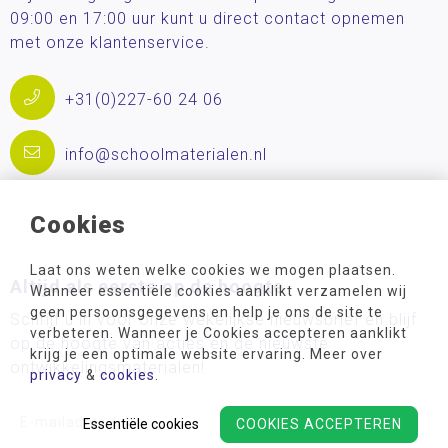
09:00 en 17:00 uur kunt u direct contact opnemen
met onze klantenservice.
+31(0)227-60 24 06
info@schoolmaterialen.nl
Cookies
Laat ons weten welke cookies we mogen plaatsen.
Altijd als eerste op de hoogte
Wanneer essentiële cookies aanklikt verzamelen wij
geen persoonsgegevens en help je ons de site te
Schrijf u in voor onze wekelijkse nieuwsbrief en blijf
verbeteren. Wanneer je Cookies accepteren aanklikt
op de hoogte van acties en de nieuwste
krijg je een optimale website ervaring. Meer over
ontwikkelingsmaterialen!
privacy
&
cookies
.
Essentiële cookies
COOKIES ACCEPTEREN