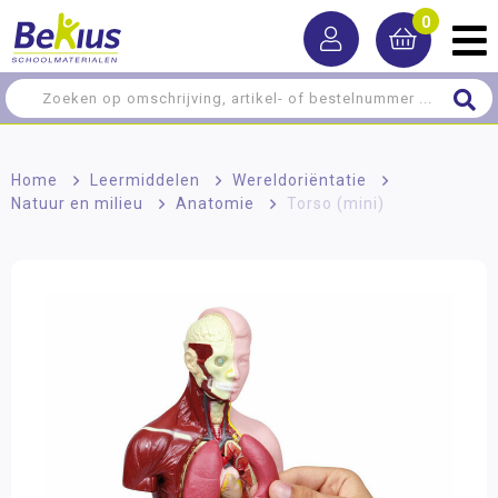
0
Home
>
Leermiddelen
>
Wereldoriëntatie
>
Natuur en milieu
>
Anatomie
>
Torso (mini)