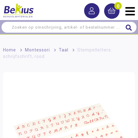
0
Home
>
Montessori
>
Taal
>
Stempelletters:
schrijfschrift, rood