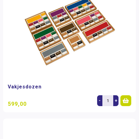
Vakjesdozen
-
+
599,00