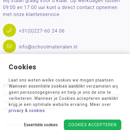
Wij staan graag voor u klaar. Op werkdagen tussen
09:00 en 17:00 uur kunt u direct contact opnemen
met onze klantenservice.
+31(0)227-60 24 06
info@schoolmaterialen.nl
Cookies
Laat ons weten welke cookies we mogen plaatsen.
Altijd als eerste op de hoogte
Wanneer essentiële cookies aanklikt verzamelen wij
geen persoonsgegevens en help je ons de site te
Schrijf u in voor onze wekelijkse nieuwsbrief en blijf
verbeteren. Wanneer je Cookies accepteren aanklikt
op de hoogte van acties en de nieuwste
krijg je een optimale website ervaring. Meer over
ontwikkelingsmaterialen!
privacy
&
cookies
.
Essentiële cookies
COOKIES ACCEPTEREN