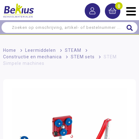
0
Home
>
Leermiddelen
>
STEAM
>
Constructie en mechanica
>
STEM sets
>
STEM
Simpele machines