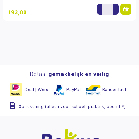
-
+
193,00
Betaal
gemakkelijk en veilig
iDeal | Wero
PayPal
Bancontact
Op rekening (alleen voor school, praktijk, bedrijf *)