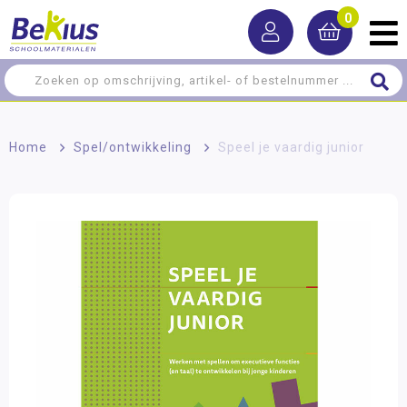
0
Home
>
Spel/ontwikkeling
>
Speel je vaardig junior