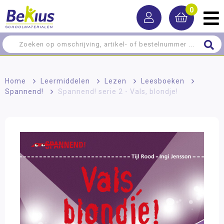
0
Home
>
Leermiddelen
>
Lezen
>
Leesboeken
>
Spannend!
>
Spannend! serie 2 - Vals, blondje!