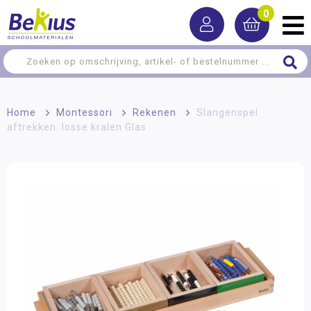
0
Home
>
Montessori
>
Rekenen
>
Slangenspel
aftrekken: losse kralen Glas